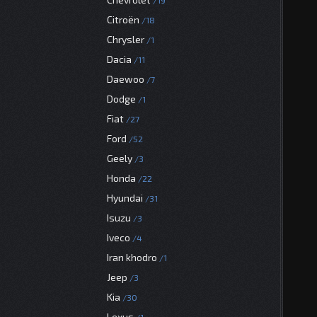
19
Citroën
18
Chrysler
1
Dacia
11
Daewoo
7
Dodge
1
Fiat
27
Ford
52
Geely
3
Honda
22
Hyundai
31
Isuzu
3
Iveco
4
Iran khodro
1
Jeep
3
Kia
30
Lexus