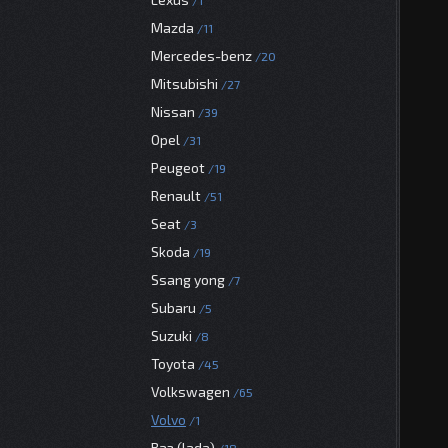
1
Mazda
11
Mercedes-benz
20
Mitsubishi
27
Nissan
39
Opel
31
Peugeot
19
Renault
51
Seat
3
Skoda
19
Ssang yong
7
Subaru
5
Suzuki
8
Toyota
45
Volkswagen
65
Volvo
1
Ваз (lada)