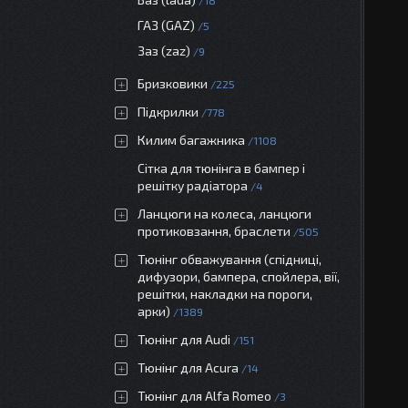
18
ГАЗ (GAZ)
5
Заз (zaz)
9
Бризковики
225
Підкрилки
778
Килим багажника
1108
Сітка для тюнінга в бампер і
решітку радіатора
4
Ланцюги на колеса, ланцюги
протиковзання, браслети
505
Тюнінг обважування (спідниці,
дифузори, бампера, спойлера, вії,
решітки, накладки на пороги,
арки)
1389
Тюнінг для Audi
151
Тюнінг для Acura
14
Тюнінг для Alfa Romeo
3