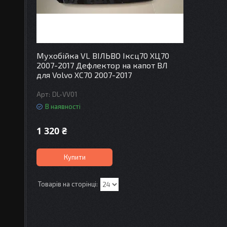
Мухобійка VL ВІЛЬВО Іксц70 ХЦ70
2007-2017 Дефлектор на капот ВЛ
для Volvo XC70 2007-2017
DL-VV01
В наявності
1 320 ₴
Купити