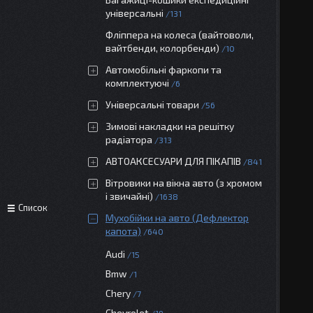
універсальні
131
Фліппера на колеса (вайтоволи,
вайтбенди, колорбенди)
10
Автомобільні фаркопи та
комплектуючі
6
Універсальні товари
56
Зимові накладки на решітку
радіатора
313
АВТОАКСЕСУАРИ ДЛЯ ПІКАПІВ
841
Вітровики на вікна авто (з хромом
і звичайні)
1638
Список
Мухобійки на авто (Дефлектор
капота)
640
Audi
15
Bmw
1
Chery
7
Chevrolet