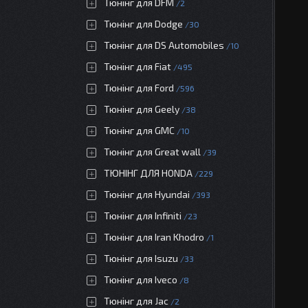
Тюнінг для DFM
2
Тюнінг для Dodge
30
Тюнінг для DS Automobiles
10
Тюнінг для Fiat
495
Тюнінг для Ford
596
Тюнінг для Geely
38
Тюнінг для GMC
10
Тюнінг для Great wall
39
ТЮНІНГ ДЛЯ HONDA
229
Тюнінг для Hyundai
393
Тюнінг для Infiniti
23
Тюнінг для Iran Khodro
1
Тюнінг для Isuzu
33
Тюнінг для Iveco
8
Тюнінг для Jac
2