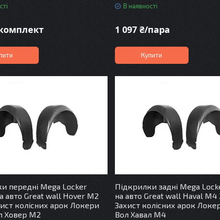
сті
В наявності
/комплект
1 097 ₴/пара
пити
Купити
и передні Mega Locker
Підкрилки задні Mega Lock
а авто Great wall Hover M2
на авто Great wall Haval M4
хист колісних арок Локери
Захист колісних арок Локе
л Ховер М2
Вол Хавал М4