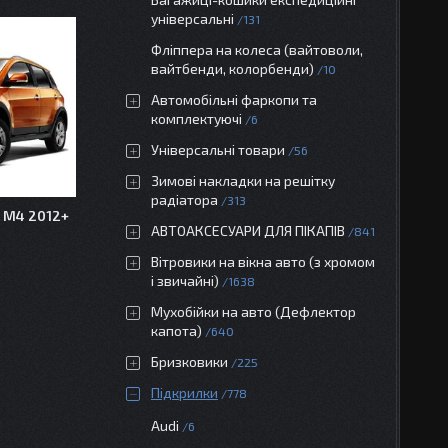
універсальні
131
Фліппера на колеса (вайтоволи,
вайтбенди, колорбенди)
10
Автомобільні фаркопи та
комплектуючі
6
Універсальні товари
56
Зимові накладки на решітку
радіатора
313
 M4 2012+
АВТОАКСЕСУАРИ ДЛЯ ПІКАПІВ
841
Вітровики на вікна авто (з хромом
і звичайні)
1638
Мухобійки на авто (Дефлектор
капота)
640
Бризковики
225
Підкрилки
778
Audi
6