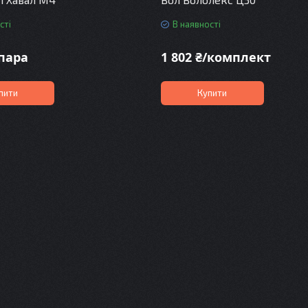
сті
В наявності
/пара
1 802 ₴/комплект
пити
Купити