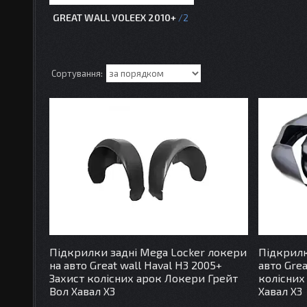
GREAT WALL VOLEEX 2010+
2
Підкрилки задні Mega Locker локери
Підкрилк
на авто Great wall Haval H3 2005+
авто Grea
Захист колісних арок Локери Грейт
колісних
Вол Хавал Х3
Хавал Х3