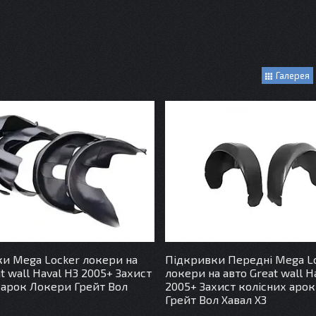
Галерея
и Mega Locker локери на
Підкривки Передні Mega L
t wall Haval H3 2005+ Захист
локери на авто Great wall H
 арок Локери Грейт Вол
2005+ Захист колісних аро
Грейт Вол Хавал Х3