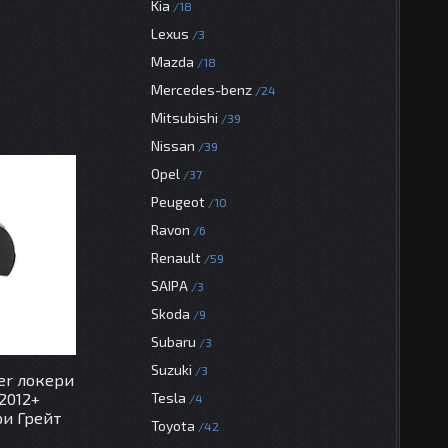
Kia
18
Lexus
3
Mazda
18
Mercedes-benz
24
Mitsubishi
39
Nissan
39
Opel
37
Peugeot
10
Ravon
6
Renault
59
SAIPA
3
Skoda
9
Subaru
3
Suzuki
3
er локери
 2012+
Tesla
4
ри Грейт
Toyota
42