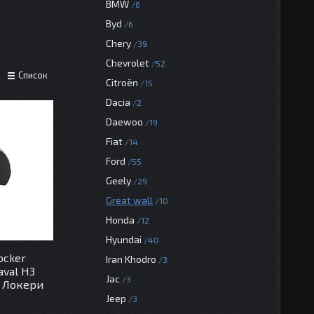
BMW
6
Byd
6
Chery
39
Chevrolet
52
Список
Citroën
15
Dacia
2
Daewoo
19
Fiat
14
Ford
55
Geely
29
Great wall
10
Honda
12
Hyundai
40
ocker
Iran Khodro
3
aval H3
Jac
3
к Локери
Jeep
3