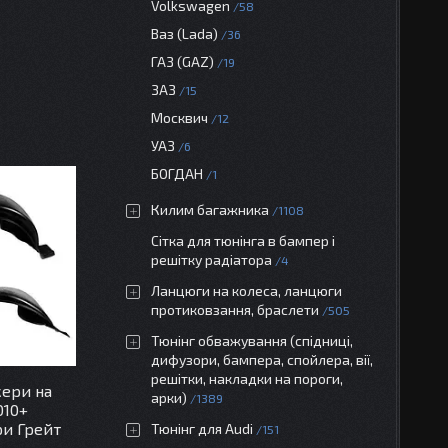
Volkswagen
58
Ваз (Lada)
36
ГАЗ (GAZ)
19
ЗАЗ
15
Москвич
12
УАЗ
6
БОГДАН
1
Килим багажника
1108
Сітка для тюнінга в бампер і
решітку радіатора
4
Ланцюги на колеса, ланцюги
протиковзання, браслети
505
Тюнінг обважування (спідниці,
дифузори, бампера, спойлера, вії,
решітки, накладки на пороги,
кери на
арки)
1389
010+
ри Грейт
Тюнінг для Audi
151