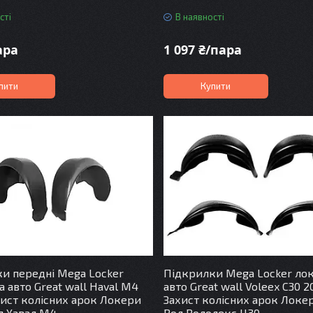
сті
В наявності
ара
1 097 ₴/пара
пити
Купити
и передні Mega Locker
Підкрилки Mega Locker ло
а авто Great wall Haval M4
авто Great wall Voleex C30 2
хист колісних арок Локери
Захист колісних арок Локе
л Хавал М4
Вол Вололекс Ц30