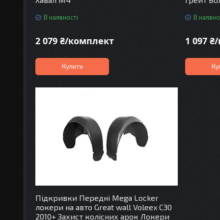
В наявності
В наявно
2 079 ₴/комплект
1 097 ₴
Купити
Ку
Підкривки Передні Mega Locker
локери на авто Great wall Voleex C30
2010+ Захист колісних арок Локери