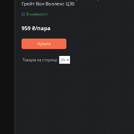
Грейт Вол Воллекс Ц30
В наявності
959 ₴/пара
Купити