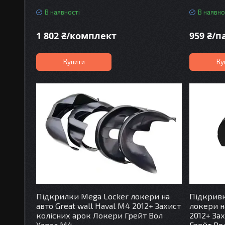
В наявності
В наявно
1 802 ₴/комплект
959 ₴/п
Купити
Ку
Підкрилки Mega Locker локери на
Підкривк
авто Great wall Haval M4 2012+ Захист
локери н
колісних арок Локери Грейт Вол
2012+ За
Хавал М4
Грейт Во