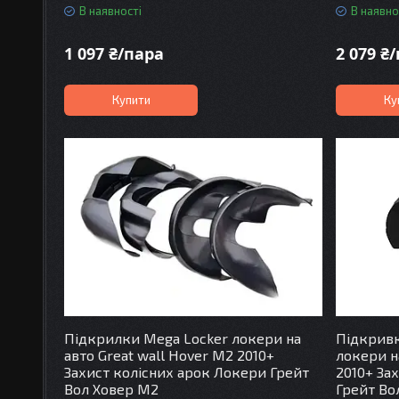
В наявності
В наявно
1 097 ₴/пара
2 079 ₴
Купити
Ку
Підкрилки Mega Locker локери на
Підкривк
авто Great wall Hover M2 2010+
локери н
Захист колісних арок Локери Грейт
2010+ За
Вол Ховер М2
Грейт Во