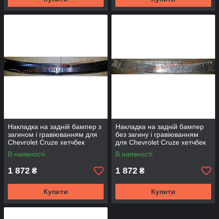
Накладка на задній бампер з
Накладка на задній бампер
загином і гравіюванням для
без загину і гравіюванням
Chevrolet Cruze хетчбек
для Chevrolet Cruze хетчбек
2011-2012
2011-2012
В наявності
В наявності
1 872
1 872
₴
₴
Купити
Купити