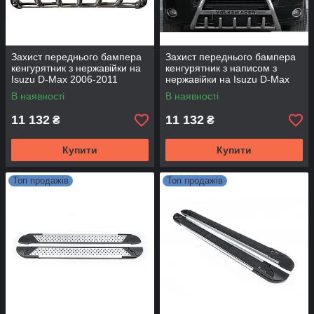
Захист переднього бампера
Захист переднього бампера
кенгурятник з нержавійки на
кенгурятник з написом з
Isuzu D-Max 2006-2011
нержавійки на Isuzu D-Max
2006-2011
В наявності
В наявності
11 132
11 132
₴
₴
Купити
Купити
Топ продажів
Топ продажів