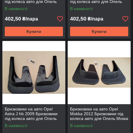
під колеса авто для Опель
під колеса авто для Опель
Астра J GTC 2011 перед.
Астра ДЖІ 2009 Бризговики
В наявності
В наявності
універсальні
зад. універсальні
402,50
402,50
₴/пара
₴/пара
Купити
Купити
Бризковики на авто Opel
Бризковики на авто Opel
Astra J hb 2009 Бризковики
Mokka 2012 Бризковики під
під колеса авто для Опель
колеса авто для Опель Мокка
Астра ДЖІ 2009 Бризговики
2012 Бризговики задній
В наявності
В наявності
перед. універсальні
універсальні