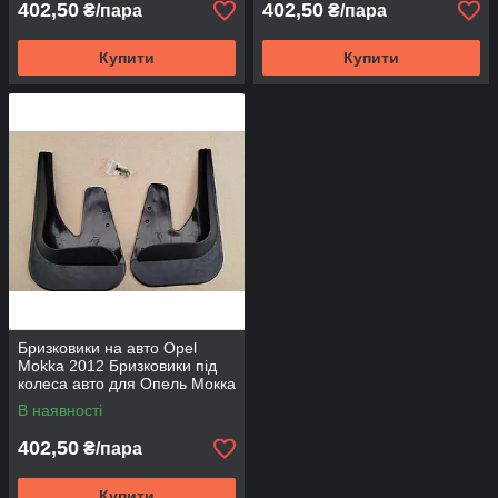
402,50
402,50
₴/пара
₴/пара
Купити
Купити
Бризковики на авто Opel
Mokka 2012 Бризковики під
колеса авто для Опель Мокка
2012 Бризковик передній
В наявності
універсальні
402,50
₴/пара
Купити