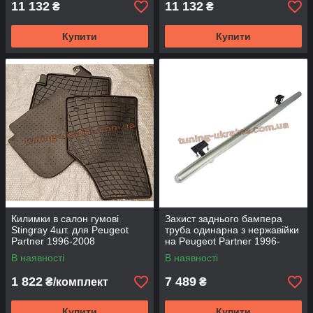
11 132
11 132
₴
₴
Купити
Купити
Килимки в салон гумові
Захист заднього бампера
Stingray 4шт. для Peugeot
труба одинарна з нержавійки
Partner 1996-2008
на Peugeot Partner 1996-
2008
В наявності
В наявності
1 822
7 489
₴/комплект
₴
Купити
Купити