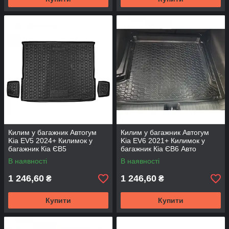
Килим у багажник Автогум
Килим у багажник Автогум
Kia EV5 2024+ Килимок у
Kia EV6 2021+ Килимок у
багажник Кіа ЄВ5
багажник Кіа ЄВ6 Авто
Автокилимок на Кіа
килимок нижня полиця
В наявності
В наявності
1 246,60
1 246,60
₴
₴
Купити
Купити