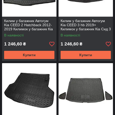
Килим у багажник Автогум
Килим у багажник Автогум
Kia CEED 2 Hatchback 2012-
Kia CEED 3 hb 2019+
2019 Килимок у багажник Кіа
Килимок у багажник Кіа Сид 3
Сид 2 хетчбек Авто килимок
хетчбек Авто килимок нижня
В наявності
В наявності
на Кіа
полиця
1 246,60
1 246,60
₴
₴
Купити
Купити