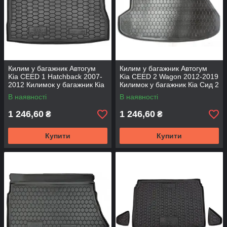
Килим у багажник Автогум
Килим у багажник Автогум
Kia CEED 1 Hatchback 2007-
Kia CEED 2 Wagon 2012-2019
2012 Килимок у багажник Кіа
Килимок у багажник Кіа Сид 2
Сид 1 хетчбек Авто килимок
універсал Авто килимок на
В наявності
В наявності
на Кіа
Кіа
1 246,60
1 246,60
₴
₴
Купити
Купити