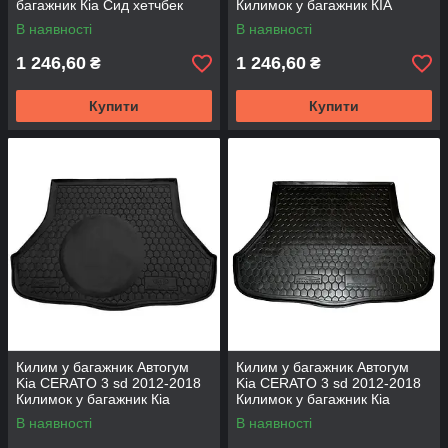
багажник Кіа Сид хетчбек
Килимок у багажник КІА
Авто килимок на Кіа
Церато 1 Автокилимок на Кіа
В наявності
В наявності
Черато 1
1 246,60
1 246,60
₴
₴
Купити
Купити
Килим у багажник Автогум
Килим у багажник Автогум
Kia CERATO 3 sd 2012-2018
Kia CERATO 3 sd 2012-2018
Килимок у багажник Кіа
Килимок у багажник Кіа
Церато 2 седан Авто килимок
Церато 2 седан Авто килимок
В наявності
В наявності
на Кіа Черато 2 MID TOP
на Кіа Черато 2 BASE