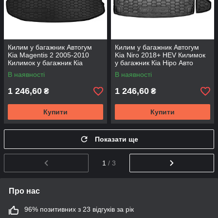
Килим у багажник Автогум
Килим у багажник Автогум
Kia Magentis 2 2005-2010
Kia Niro 2018+ HEV Килимок
Килимок у багажник Кіа
у багажник Кіа Ніро Авто
Маджентіс 2 Автокилимок на
килимок з органайзер.
В наявності
В наявності
Кіа
1 246,60
1 246,60
₴
₴
Купити
Купити
Показати ще
1
/ 3
Про нас
96% позитивних з 23 відгуків за рік