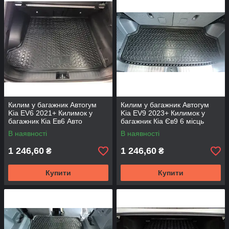
Килим у багажник Автогум
Килим у багажник Автогум
Kia EV6 2021+ Килимок у
Kia EV9 2023+ Килимок у
багажник Кіа Ев6 Авто
багажник Кіа Єв9 6 місць
килимок верхня полиця
Авто килимок малий
В наявності
В наявності
1 246,60
1 246,60
₴
₴
Купити
Купити