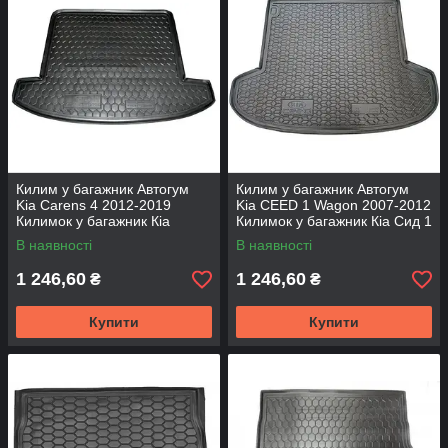
Килим у багажник Автогум
Килим у багажник Автогум
Kia Carens 4 2012-2019
Kia CEED 1 Wagon 2007-2012
Килимок у багажник Кіа
Килимок у багажник Кіа Сид 1
Каренс 4 7 мест Авто
вагон універсал Авто килимок
В наявності
В наявності
килимок на Кіа
на Кіа
1 246,60
1 246,60
₴
₴
Купити
Купити