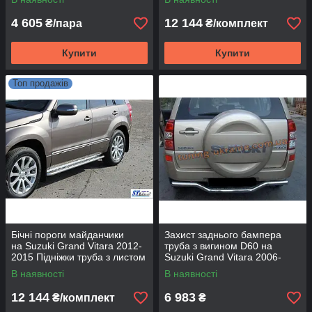
Нерж
4 605
12 144
₴/пара
₴/комплект
Купити
Купити
Топ продажів
Бічні пороги майданчики
Захист заднього бампера
на Suzuki Grand Vitara 2012-
труба з вигином D60 на
2015 Підніжки труба з листом
Suzuki Grand Vitara 2006-
Сузукі Гранд Вітара D60
2015
В наявності
В наявності
Нерж
12 144
6 983
₴/комплект
₴