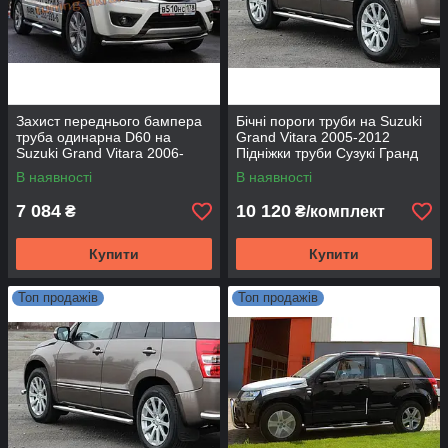
Захист переднього бампера
Бічні пороги труби на Suzuki
труба одинарна D60 на
Grand Vitara 2005-2012
Suzuki Grand Vitara 2006-
Підніжки труби Сузукі Гранд
2015
Вітара D60 без накладок
В наявності
В наявності
7 084
10 120
₴
₴/комплект
Купити
Купити
Топ продажів
Топ продажів