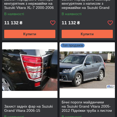
кенгурятник з нержавійки на
кенгурятник з написом з
Suzuki Vitara XL-7 2000-2006
нержавійки на Suzuki Grand
Vitara XL-7 2000-2006
В наявності
В наявності
11 132
11 132
₴
₴
Купити
Купити
Топ продажів
Бічні пороги майданчики
Захист задніх фар на Suzuki
на Suzuki Grand Vitara 2005-
Grand Vitara 2006-15
2012 Підніжки труба з листом
Сузукі Гранд Вітара D60
В наявності
В наявності