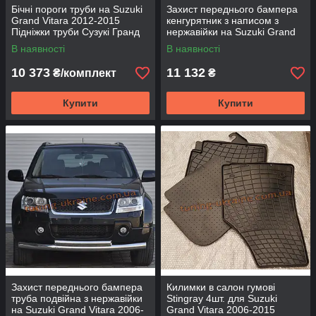
Бічні пороги труби на Suzuki
Захист переднього бампера
Grand Vitara 2012-2015
кенгурятник з написом з
Підніжки труби Сузукі Гранд
нержавійки на Suzuki Grand
Вітара D60 з накладками
Vitara 2006-2015
В наявності
В наявності
10 373
11 132
₴/комплект
₴
Купити
Купити
Захист переднього бампера
Килимки в салон гумові
труба подвійна з нержавійки
Stingray 4шт. для Suzuki
на Suzuki Grand Vitara 2006-
Grand Vitara 2006-2015