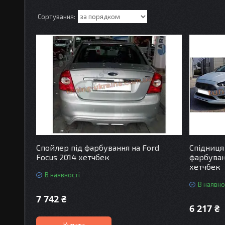
Спойлер під фарбування на Ford
Спідниця
Focus 2014 хетчбек
фарбуван
хетчбек
В наявності
В наявно
7 742 ₴
6 217 ₴
Купити