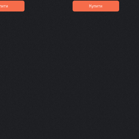
пити
Купити