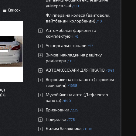
універсальні
131
Список
Фліппера на колеса (вайтоволи,
вайтбенди, колорбенди)
10
Автомобільні фаркопи та
комплектуючі
6
Універсальні товари
56
Зимові накладки на решітку
радіатора
313
АВТОАКСЕСУАРИ ДЛЯ ПІКАПІВ
841
Вітровики на вікна авто (з хромом
і звичайні)
1638
під
014
Мухобійки на авто (Дефлектор
капота)
640
Бризковики
225
Підкрилки
778
Килим багажника
1108