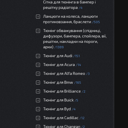
Сітка для тюнінга в бампер і
решітку радіатора
4
Ланцюги на колеса, ланцюги
протиковзання, браслети
505
Тюнінг обважування (спідниці,
дифузори, бампера, спойлера, вії,
решітки, накладки на пороги,
арки)
1389
Тюнінг для Audi
151
Тюнінг для Acura
14
Тюнінг для Alfa Romeo
3
Тюнінг для Bmw
165
Тюнінг для Brilliance
2
Тюнінг для Buick
5
Тюнінг для Byd
4
Тюнінг для Cadillac
12
Тюнінг для Changan
2