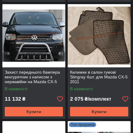
Захист переднього бампера
Килимки в салон гумові
кенгурятник з написом з
Stingray 4шт. для Mazda CX-5
нержавійки на Mazda CX-5
2011
2011
В наявності
В наявності
11 132
2 075
₴
₴/комплект
Купити
Купити
Топ продажів