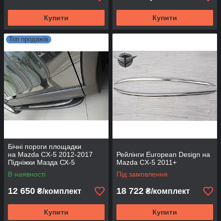
Купити
Купити
Топ продажів
Бічні пороги площадки
на Mazda CX-5 2012-2017
Рейлінги European Design на
Підніжки Мазда СХ-5
Mazda CX-5 2011+
Оригінальний дизайн V3
В наявності
Під замовлення
12 650
18 722
₴/комплект
₴/комплект
Купити
Купити