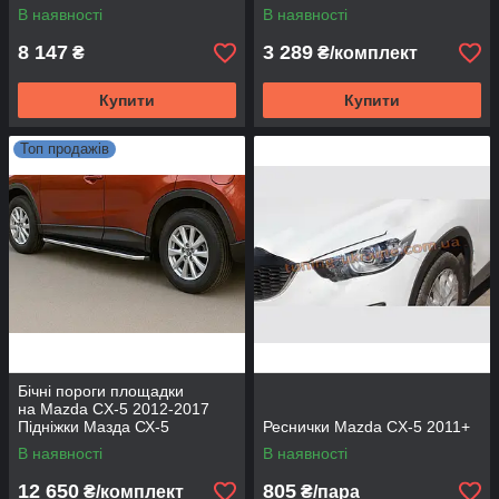
В наявності
В наявності
8 147
3 289
₴
₴/комплект
Купити
Купити
Топ продажів
Бічні пороги площадки
на Mazda CX-5 2012-2017
Підніжки Мазда СХ-5
Реснички Mazda CX-5 2011+
Оригінальний дизайн V1
В наявності
В наявності
12 650
805
₴/комплект
₴/пара