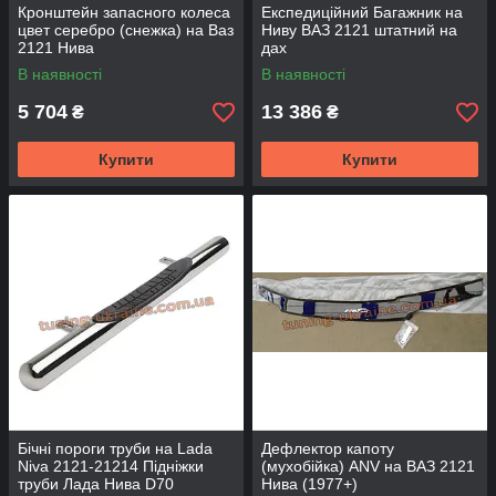
Кронштейн запасного колеса
Експедиційний Багажник на
цвет серебро (снежка) на Ваз
Ниву ВАЗ 2121 штатний на
2121 Нива
дах
В наявності
В наявності
5 704
13 386
₴
₴
Купити
Купити
Бічні пороги труби на Lada
Дефлектор капоту
Niva 2121-21214 Підніжки
(мухобійка) ANV на ВАЗ 2121
труби Лада Нива D70
Нива (1977+)