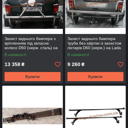
Захист заднього бампера з
Захист заднього бампера
кріпленням під запасне
труба без хвіртки із захистом
колесо D60 (нерж. сталь) на
ліхтарів D60 (нерж.) на Lada
Lada Niva 2121-21214
Niva 2121-21214
В наявності
В наявності
13 358
9 260
₴
₴
Купити
Купити