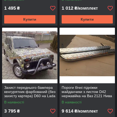
1 495
1 012
₴
₴/комплект
Купити
Купити
Захист переднього бампера
Пороги бічні підніжки
кенгурятник фарбований (без
майданчики з листом D42
захисту картера) D60 на Lada
нержавійка на Ваз 2121 Нива
Niva 2121-21214
В наявності
В наявності
3 795
9 614
₴
₴/комплект