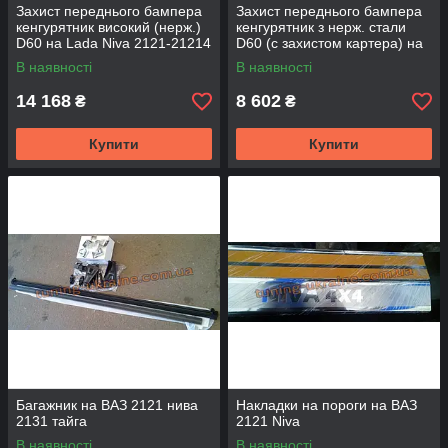
Захист переднього бампера
Захист переднього бампера
кенгурятник високий (нерж.)
кенгурятник з нерж. стали
D60 на Lada Niva 2121-21214
D60 (c захистом картера) на
Lada Niva 2121-21214
В наявності
В наявності
14 168
8 602
₴
₴
Купити
Купити
Багажник на ВАЗ 2121 нива
Накладки на пороги на ВАЗ
2131 тайга
2121 Niva
В наявності
В наявності