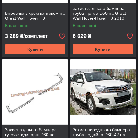
Захист заднього бампера
Вітровики з хром кантиком на
труба пряма D60 на Great
Great Wall Hover H3
Wall Hover-Haval H3 2010
В наявності
В наявності
3 289
6 629
₴/комплект
₴
Купити
Купити
Захист заднього бампера
Захист переднього бампера
куточки одинарні D60 на
труба подвійна D60-42 на