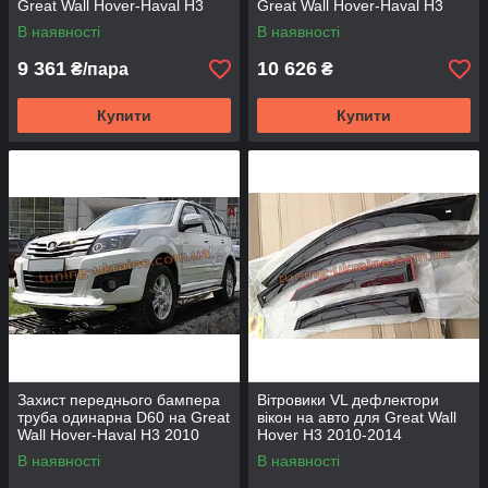
Great Wall Hover-Haval H3
Great Wall Hover-Haval H3
2010
2010
В наявності
В наявності
9 361
10 626
₴/пара
₴
Купити
Купити
Захист переднього бампера
Вітровики VL дефлектори
труба одинарна D60 на Great
вікон на авто для Great Wall
Wall Hover-Haval H3 2010
Hover H3 2010-2014
В наявності
В наявності