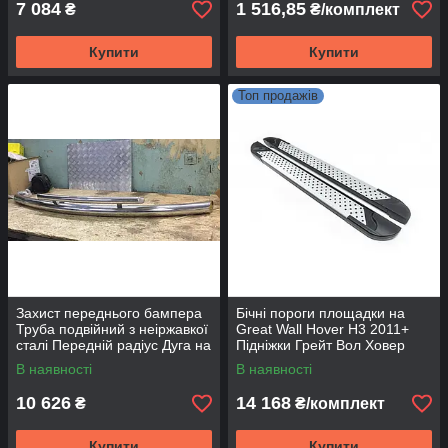
7 084
1 516,85
₴
₴/комплект
Купити
Купити
Топ продажів
Захист переднього бампера
Бічні пороги площадки на
Труба подвійний з неіржавкої
Great Wall Hover H3 2011+
сталі Передній радіус Дуга на
Підніжки Грейт Вол Ховер
Great Wall Hover H3 2010+
Allmond Grey
В наявності
В наявності
10 626
14 168
₴
₴/комплект
Купити
Купити