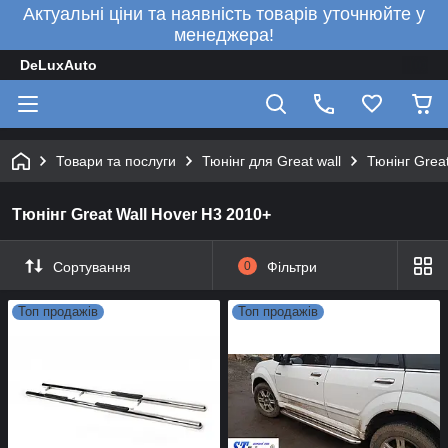
Актуальні ціни та наявність товарів уточнюйте у
менеджера!
DeLuxAuto
Товари та послуги
Тюнінг для Great wall
Тюнінг Grea
Тюнінг Great Wall Hover H3 2010+
Сортування
0
Фільтри
Топ продажів
Топ продажів