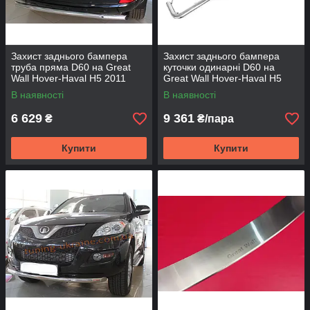
Захист заднього бампера
Захист заднього бампера
труба пряма D60 на Great
куточки одинарні D60 на
Wall Hover-Haval H5 2011
Great Wall Hover-Haval H5
2011+
В наявності
В наявності
6 629
9 361
₴
₴/пара
Купити
Купити