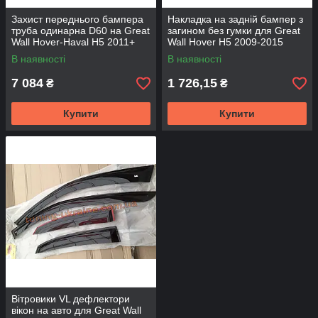
Захист переднього бампера
Накладка на задній бампер з
труба одинарна D60 на Great
загином без гумки для Great
Wall Hover-Haval H5 2011+
Wall Hover H5 2009-2015
В наявності
В наявності
7 084
1 726,15
₴
₴
Купити
Купити
Вітровики VL дефлектори
вікон на авто для Great Wall