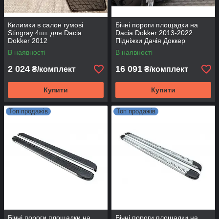
Килимки в салон гумові
Бічні пороги площадки на
Stingray 4шт. для Dacia
Dacia Dokker 2013-2022
Dokker 2012
Підніжки Дачія Доккер
Allmond Grey
В наявності
В наявності
2 024
16 091
₴/комплект
₴/комплект
Купити
Купити
Топ продажів
Топ продажів
Бічні пороги площадки на
Бічні пороги площадки на