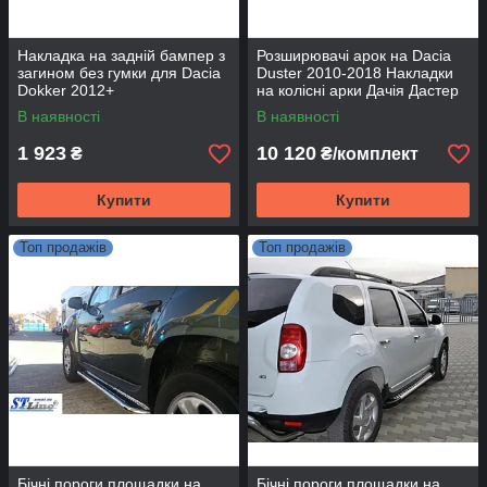
Накладка на задній бампер з
Розширювачі арок на Dacia
загином без гумки для Dacia
Duster 2010-2018 Накладки
Dokker 2012+
на колісні арки Дачія Дастер
2010-2018
В наявності
В наявності
1 923
10 120
₴
₴/комплект
Купити
Купити
Топ продажів
Топ продажів
Бічні пороги площадки на
Бічні пороги площадки на