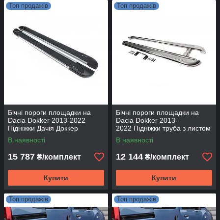
Топ продажів
Топ продажів
Бічні пороги площадки на
Бічні пороги площадки на
Dacia Dokker 2013-2022
Dacia Dokker 2013-
Підніжки Дачія Доккер
2022 Підніжки труба з листом
RedLine V1
Дачія Доккер Нержавіюча
В наявності
В наявності
сталь
15 787
12 144
₴/комплект
₴/комплект
Купити
Купити
Топ продажів
Топ продажів