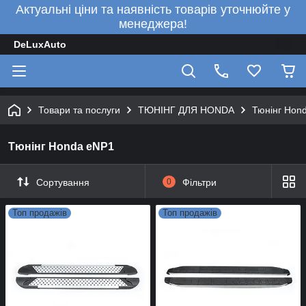
Актуальні ціни та наявність товарів уточнюйте у
менеджера!
DeLuxAuto
Товари та послуги
ТЮНІНГ ДЛЯ HONDA
Тюнінг Hon
Тюнінг Honda eNP1
Сортування
0
Фільтри
Топ продажів
Топ продажів