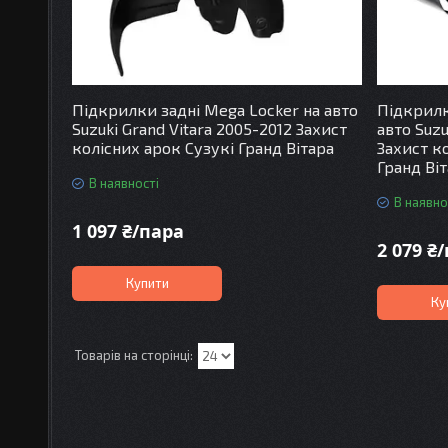
Підкрилки задні Mega Locker на авто
Підкрилк
Suzuki Grand Vitara 2005-2012 Захист
авто Suzu
колісних арок Сузукі Гранд Вітара
Захист к
Гранд Ві
В наявності
В наявно
1 097 ₴/пара
2 079 ₴
Купити
Ку