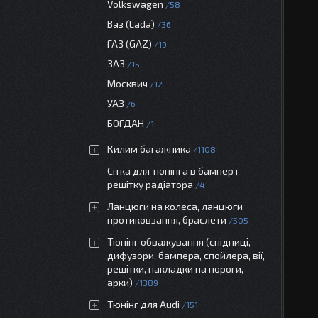
Volkswagen
58
Ваз (Lada)
36
ГАЗ (GAZ)
19
ЗАЗ
15
Москвич
12
УАЗ
6
БОГДАН
1
Килим багажника
1108
Сітка для тюнінга в бампер і
решітку радіатора
4
Ланцюги на колеса, ланцюги
протиковзання, браслети
505
Тюнінг обважування (спідниці,
дифузори, бампера, спойлера, вії,
решітки, накладки на пороги,
арки)
1389
Тюнінг для Audi
151