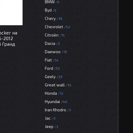
BMW
6
Byd
6
Chery
39
Chevrolet
52
cker на
Citroën
15
5-2012
Dacia
і Гранд
2
Daewoo
19
Fiat
14
Ford
55
Geely
29
Great wall
10
Honda
12
Hyundai
40
Iran Khodro
3
Jac
3
Jeep
3