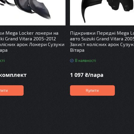
и Mega Locker локери на
Підкривки Передні Mega Lo
ki Grand Vitara 2005-2012
авто Suzuki Grand Vitara 200
олісних арок Локери Сузуки
Захист колісних арок Сузук
тара
Вітара
сті
В наявності
/комплект
1 097 ₴/пара
пити
Купити