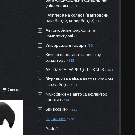
універсальні
131
Фліппера на колеса (вайтоволи,
вайтбенди, колорбенди)
10
Автомобільні фаркопи та
комплектуючі
6
Універсальні товари
56
Зимові накладки на решітку
радіатора
313
АВТОАКСЕСУАРИ ДЛЯ ПІКАПІВ
841
Вітровики на вікна авто (з хромом
і звичайні)
1638
Список
Мухобійки на авто (Дефлектор
капота)
640
Бризковики
225
Підкрилки
778
Audi
6