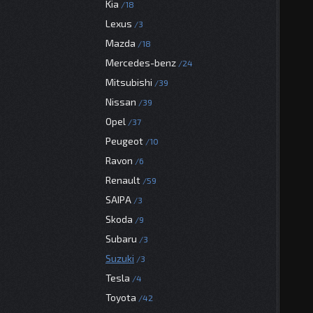
Kia
18
Lexus
3
Mazda
18
Mercedes-benz
24
Mitsubishi
39
Nissan
39
Opel
37
Peugeot
10
Ravon
6
Renault
59
SAIPA
3
Skoda
9
Subaru
3
Suzuki
3
Tesla
4
Toyota
42