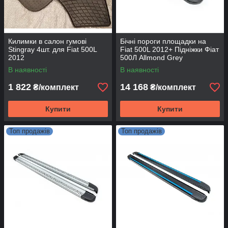
Килимки в салон гумові
Бічні пороги площадки на
Stingray 4шт. для Fiat 500L
Fiat 500L 2012+ Підніжки Фіат
2012
500Л Allmond Grey
В наявності
В наявності
1 822
14 168
₴/комплект
₴/комплект
Купити
Купити
Топ продажів
Топ продажів