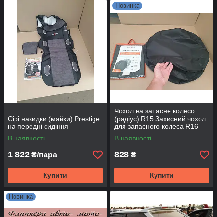
Новинка
Чохол на запасне колесо
Сірі накидки (майки) Prestige
(радіус) R15 Захисний чохол
на передні сидіння
для запасного колеса R16
Чохол на запаску
В наявності
В наявності
1 822
828
₴/пара
₴
Купити
Купити
Новинка