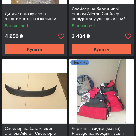
Спойлер на багажник зі
Дитяче авто крісло в
стопом Aileron Спойлер з
асортименті різні кольори
поліуретану універсальний
Спойлер Пілот чорний
В наявності
В наявності
грунтоване
4 250
3 404
₴
₴
Купити
Купити
Новинка
Спойлер на багажник зі
Червоні накидки (майки)
стопом Aileron Спойлер з
Prestige на передні і задні