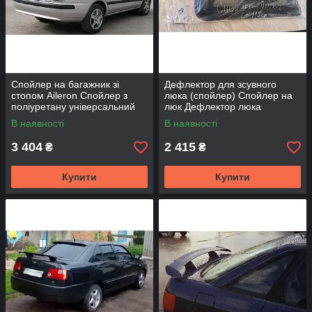
Спойлер на багажник зі
Дефлектор для зсувного
стопом Aileron Спойлер з
люка (спойлер) Спойлер на
поліуретану універсальний
люк Дефлектор люка
Спойлер Пілот-МІНІ для авто
універсальний 115см
В наявності
В наявності
3 404
2 415
₴
₴
Купити
Купити