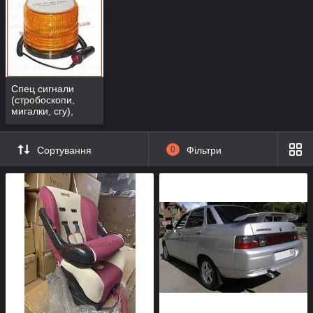
обслуговуванні. Сьогодні на ринку запропоновано безліч
різновидів цих товарів, і спеціалізовані магазини не
перестають дивувати.
Автоаксесуари
чудової якості виробляють такі країни, як:
Україна, Китай, Туреччина, США, Польща та Тайвань, а
купити їх за вигідною ціною можна в інтернет-магазині
delux-
Спец сигнали
auto.com.ua
.
(стробоскопи,
мигалки, сгу),
автосигналы
Сортування
0
Фільтри