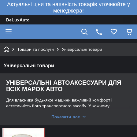
Актуальні ціни та наявність товарів уточнюйте у
менеджера!
DeLuxAuto
Товари та послуги
Універсальні товари
Універсальні товари
УНІВЕРСАЛЬНІ АВТОАКСЕСУАРИ ДЛЯ
ВСІХ МАРОК АВТО
Для власника будь-якої машини важливий комфорт і
естетичність його транспортного засобу. У кожному
легковому вантажному авто має бути набір спеціальних
Показати все
речей, які сприяють підтримці затишку всередині кабіни,
дають змогу зберегти максимальну продуктивність.
Аксесуари створені для того, щоб покращувати можливості
транспортного засобу, відіграють важливу роль у його