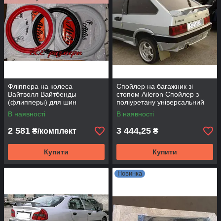
Фліппера на колеса
Спойлер на багажник зі
Вайтволл Вайтбенды
стопом Aileron Спойлер з
(флипперы) для шин
поліуретану універсальний
автомобіля Колорбенды на
Спойлер Пілот для хетчбеків
В наявності
В наявності
авто
2 581
3 444,25
₴/комплект
₴
Купити
Купити
Новинка