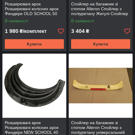
Розширювачі арок
Спойлер на багажник зі
Розширювачі колісних арок
стопом Aileron Спойлер з
Фендери OLD SCHOOL 50
поліуретану Жигулі Спойлер
мм
Пілот на всі іномарки
В наявності
В наявності
1 980
3 404
₴/комплект
₴
Купити
Купити
Розширювачі арок
Спойлер на багажник зі
Розширювачі колісних арок
стопом Aileron Спойлер з
Фендери NEW SCHOOL 40
поліуретану універсальний