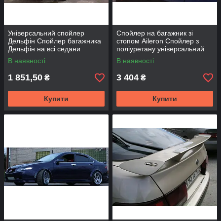
Універсальний спойлер
Спойлер на багажник зі
Дельфін Спойлер багажника
стопом Aileron Спойлер з
Дельфін на всі седани
поліуретану універсальний
Спойлер на багажник
Спойлер Пілот-МІДІ для авто
В наявності
В наявності
Дельфін Седан
1 851,50
3 404
₴
₴
Купити
Купити