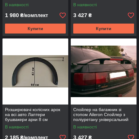
мм
Спойлер кришки багажника
В наявності
В наявності
авто
1 980
3 427
₴/комплект
₴
Купити
Купити
Розширювачі колісних арок
Спойлер на багажник зі
на всі авто Лаптери
стопом Aileron Спойлер з
бушвакери арки 8 см
поліуретану універсальний
(глянцеві та матові)
Спойлер кришки багажника
В наявності
В наявності
авто
2 185
3 427
₴/комплект
₴