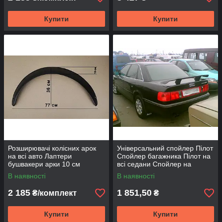
Купити
Купити
Розширювачі колісних арок
Універсальний спойлер Пілот
на всі авто Лаптери
Спойлер багажника Пілот на
бушвакери арки 10 см
всі седани Спойлер на
(глянцеві)
багажник Пілот Седан
В наявності
В наявності
2 185
1 851,50
₴/комплект
₴
Купити
Купити