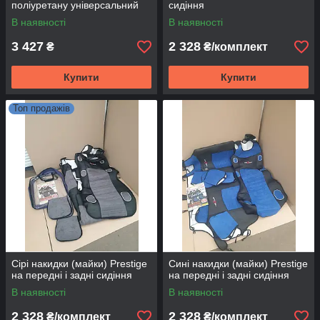
поліуретану універсальний
сидіння
Спойлер кришки багажника
В наявності
В наявності
Дельфін
3 427
2 328
₴
₴/комплект
Купити
Купити
Топ продажів
Сірі накидки (майки) Prestige
Сині накидки (майки) Prestige
на передні і задні сидіння
на передні і задні сидіння
В наявності
В наявності
2 328
2 328
₴/комплект
₴/комплект