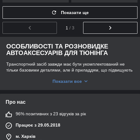
Показати ще
1
/ 3
ОСОБЛИВОСТІ ТА РОЗНОВИДКЕ
АВТОАКСЕСУАРІВ ДЛЯ ТЮНІНГА
Транспортний засіб завжди має бути укомплектований не
тільки базовими деталями, але й приладдям, що підвищують
комфорт у салоні та покращують зовнішній екстер'єр.
Показати все
Основні завдання аксесуарів для машин — підвищення
безпеки, створення комфортних умов у період водіння,
доповнення дизайну.
Про нас
Навіть якщо транспортний засіб новий і повністю
укомплектований, згодом його власник може помітити, що
96% позитивних з 23 відгуків за рік
йому потрібні нововведення та купить додаткові авто
аксесуари, які допоможуть орієнтуватися на місцевості,
Працює з 29.05.2018
покращать аеродинаміку машини тощо.
Умовно автоаксесуари можна розділити на категорії
м. Харків