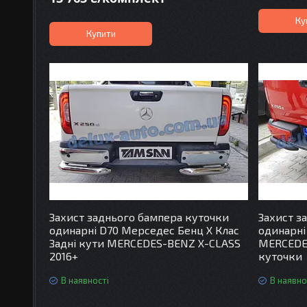
Ку
Купити
Захист заднього бампера куточки
Захист з
одинарні D70 Мерседес Бенц Х Клас
одинарні
Задні кути MERCEDES-BENZ X-CLASS
MERCEDES
2016+
куточки
В наявності
В наявно