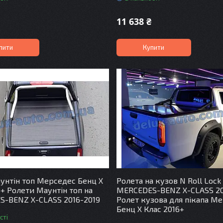
11 638 ₴
пити
Купити
унтін топ Мерседес Бенц Х
Ролета на кузов N Roll Lock
6+ Ролети Маунтін топ на
MERCEDES-BENZ X-CLASS 2
-BENZ X-CLASS 2016-2019
Ролет кузова для пікапа М
Бенц Х Клас 2016+
сті