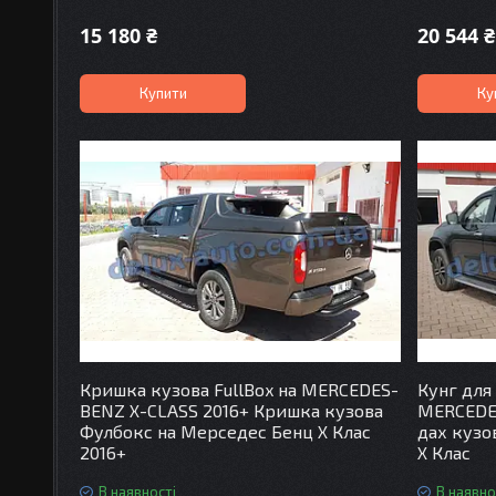
15 180 ₴
20 544 ₴
Купити
Ку
Кришка кузова FullBox на MERCEDES-
Кунг для
BENZ X-CLASS 2016+ Кришка кузова
MERCEDES
Фулбокс на Мерседес Бенц Х Клас
дах кузо
2016+
Х Клас
В наявності
В наявно