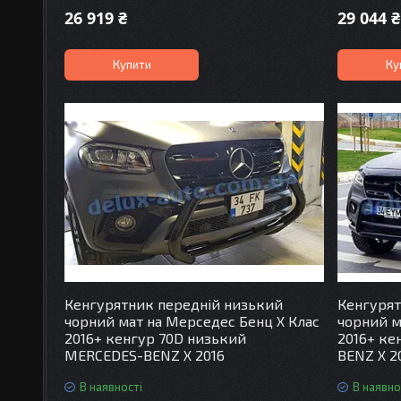
26 919 ₴
29 044 ₴
Купити
Ку
Кенгурятник передній низький
Кенгурят
чорний мат на Мерседес Бенц Х Клас
чорний м
2016+ кенгур 70D низький
2016+ ке
MERCEDES-BENZ X 2016
BENZ X 2
В наявності
В наявно