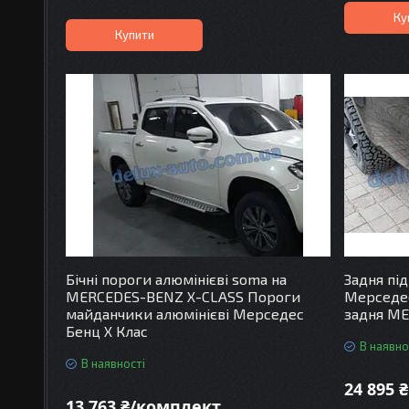
Ку
Купити
Бічні пороги алюмінієві soma на
Задня під
MERCEDES-BENZ X-CLASS Пороги
Мерседес
майданчики алюмінієві Мерседес
задня ME
Бенц Х Клас
В наявно
В наявності
24 895 ₴
13 763 ₴/комплект