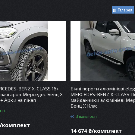
Галерея
RCEDES-BENZ X-CLASS 16+
Бічні пороги алюмінієві eleg
ачі арок Мерседес Бенц Х
MERCEDES-BENZ X-CLASS П
6+ Арки на пікап
майданчики алюмінієві Ме
Бенц Х Клас
сті
В наявності
₴/комплект
14 674 ₴/комплект