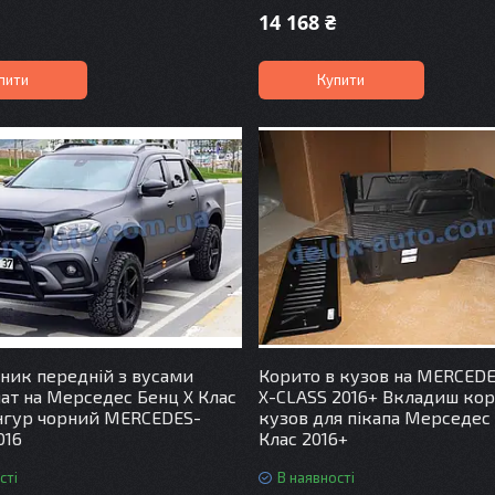
14 168 ₴
пити
Купити
ник передній з вусами
Корито в кузов на MERCED
ат на Мерседес Бенц Х Клас
X-CLASS 2016+ Вкладиш кор
нгур чорний MERCEDES-
кузов для пікапа Мерседес
016
Клас 2016+
сті
В наявності