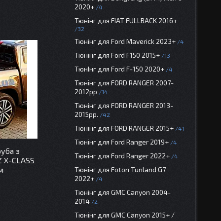
2020+
4
Тюнінг для FIAT FULLBACK 2016+
32
Тюнінг для Ford Maverick 2023+
4
Тюнінг для Ford F150 2015+
13
ТюнІнг для Ford F-150 2020+
4
Тюнінг для FORD RANGER 2007-
2012рр
14
Тюнінг для FORD RANGER 2013-
2015рр.
42
Тюнінг для FORD RANGER 2015+
41
Тюнінг для Ford Ranger 2019+
4
уба з
Тюнінг для Ford Ranger 2022+
4
 X-CLASS
м
Тюнінг для Foton Tunland G7
2022+
4
Тюнінг для GMC Canyon 2004-
2014
2
Тюнінг для GMC Canyon 2015+ /