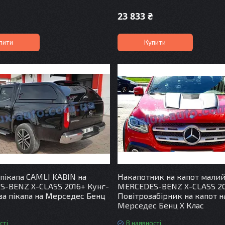
23 833 ₴
пити
Купити
 пікапа CAMLI KABIN на
Накапотник на капот малий
-BENZ X-CLASS 2016+ Кунг-
MERCEDES-BENZ X-CLASS 2
ва пікапа на Мерседес Бенц
Повітрозабірник на капот н
Мерседес Бенц Х Клас
сті
В наявності