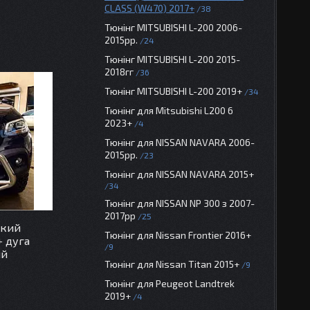
CLASS (W470) 2017+
38
Тюнінг MITSUBISHI L-200 2006-
2015рр.
24
Тюнінг MITSUBISHI L-200 2015-
2018гг
36
Тюнінг MITSUBISHI L-200 2019+
34
Тюнінг для Mitsubishi L200 6
2023+
4
Тюнінг для NISSAN NAVARA 2006-
2015рр.
23
Тюнінг для NISSAN NAVARA 2015+
34
Тюнінг для NISSAN NP 300 з 2007-
2017рр
25
ький
Тюнінг для Nissan Frontier 2016+
+ дуга
9
ий
Тюнінг для Nissan Titan 2015+
9
Тюнінг для Peugeot Landtrek
2019+
4