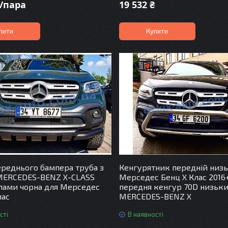
₴/пара
19 532 ₴
пити
Купити
ереднього бампера труба з
Кенгурятник передній низ
MERCEDES-BENZ X-CLASS
Мерседес Бенц Х Клас 2016
клами чорна для Мерседес
передня кенгур 70D низьк
лас
MERCEDES-BENZ X
сті
В наявності