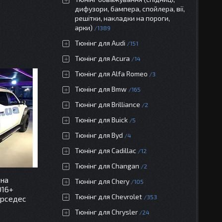
дифузори, бампера, спойлера, вії,
решітки, накладки на пороги,
арки)
1389
Тюнінг для Audi
151
Тюнінг для Acura
14
Тюнінг для Alfa Romeo
3
Тюнінг для Bmw
165
Тюнінг для Brilliance
2
Тюнінг для Buick
5
Тюнінг для Byd
4
Тюнінг для Cadillac
12
Тюнінг для Changan
2
 на
Тюнінг для Chery
105
016+
Тюнінг для Chevrolet
353
ерседес
Тюнінг для Chrysler
24