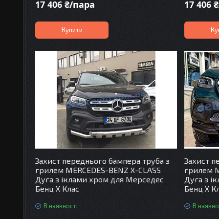
17 406 ₴/пара
17 406 
Купити
Ку
Захист переднього бампера труба з
Захист п
грилем MERCEDES-BENZ X-CLASS
грилем 
Дуга з іклами хром для Мерседес
Дуга з і
Бенц Х Клас
Бенц Х К
В наявності
В наявно