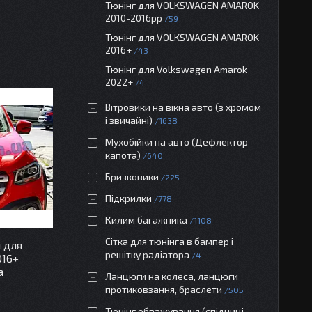
Тюнінг для VOLKSWAGEN AMAROK
2010-2016рр
59
Тюнінг для VOLKSWAGEN AMAROK
2016+
43
Тюнінг для Volkswagen Amarok
2022+
4
Вітровики на вікна авто (з хромом
і звичайні)
1638
Мухобійки на авто (Дефлектор
капота)
640
Бризковики
225
Підкрилки
778
Килим багажника
1108
Сітка для тюнінга в бампер і
 для
решітку радіатора
4
016+
а
Ланцюги на колеса, ланцюги
протиковзання, браслети
505
Тюнінг обважування (спідниці,