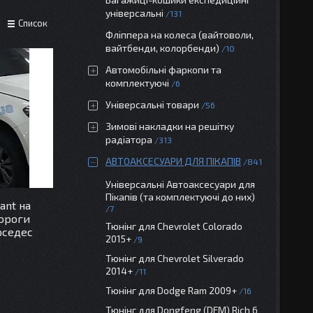
універсальні
131
Список
Фліппера на колеса (вайтоволи,
вайтбенди, колорбенди)
10
Автомобільні фаркопи та
комплектуючі
6
Універсальні товари
56
Зимові накладки на решітку
радіатора
313
АВТОАКСЕСУАРИ ДЛЯ ПІКАПІВ
841
Універсальні Автоаксесуари для
Пікапів (та комплектуючі до них)
ant на
7
ороги
Тюнінг для Chevrolet Colorado
рседес
2015+
9
Тюнінг для Chevrolet Silverado
2014+
11
Тюнінг для Dodge Ram 2009+
16
Тюнінг для Dongfeng (DFM) Rich 6