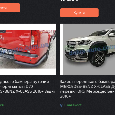
пити
Купити
аднього бампера куточки
Захист переднього бампера 
 чорні матові D70
MERCEDES-BENZ X-CLASS Д
-BENZ X-CLASS 2016+ Задні
передня ORG Мерседес Бенц
2016+
сті
В наявності