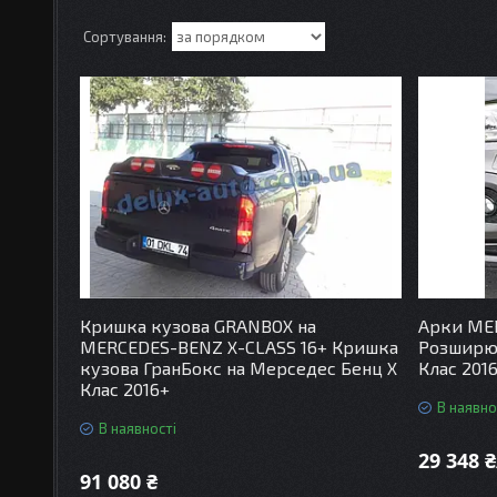
Кришка кузова GRANBOX на
Арки ME
MERCEDES-BENZ X-CLASS 16+ Кришка
Розширюв
кузова ГранБокс на Мерседес Бенц Х
Клас 201
Клас 2016+
В наявно
В наявності
29 348 
91 080 ₴