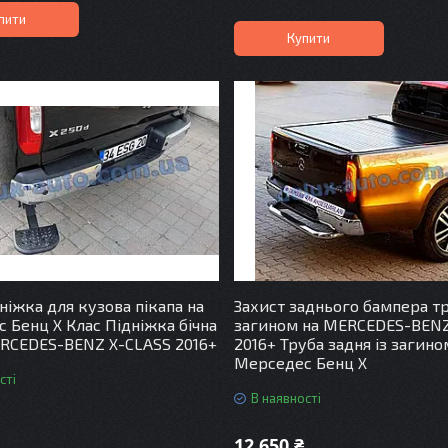
пити
Купити
ніжка для кузова пікапа на
Захист заднього бампера тр
 Бенц Х Клас Підніжка бічна
загином на MERCEDES-BENZ
RCEDES-BENZ X-CLASS 2016+
2016+ Труба задня із загино
Мерседес Бенц Х
сті
В наявності
12 650 ₴