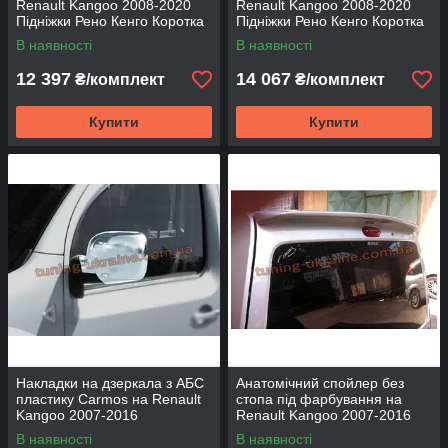
Renault Kangoo 2008-2020
Renault Kangoo 2008-2020
Підніжки Рено Кенго Коротка
Підніжки Рено Кенго Коротка
база Maya Blue
база Maya V2
В наявності
В наявності
12 397
14 067
₴/комплект
₴/комплект
Купити
Купити
Накладки на дзеркала з АБС
Анатомічний спойлер без
пластику Carmos на Renault
стопа під фарбування на
Kangoo 2007-2016
Renault Kangoo 2007-2016
В наявності
В наявності