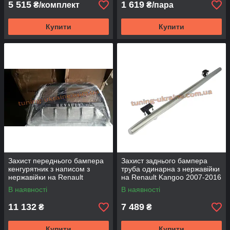
5 515
1 619
₴/комплект
₴/пара
Купити
Купити
Захист переднього бампера
Захист заднього бампера
кенгурятник з написом з
труба одинарна з нержавійки
нержавійки на Renault
на Renault Kangoo 2007-2016
Kangoo 2007-2016
В наявності
В наявності
11 132
7 489
₴
₴
Купити
Купити