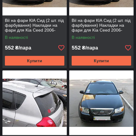
Вії на фари КІА Cид (2 шт. під
Вії на фари КІА Cид (2 шт. під
фарбування) Накладки на
фарбування) Накладки на
фари для Kia Ceed 2006-
фари для Kia Ceed 2006-
2012 "Широчні" хетчбек
2012 "Шірочні" вагон
В наявності
В наявності
552
552
₴/пара
₴/пара
Купити
Купити