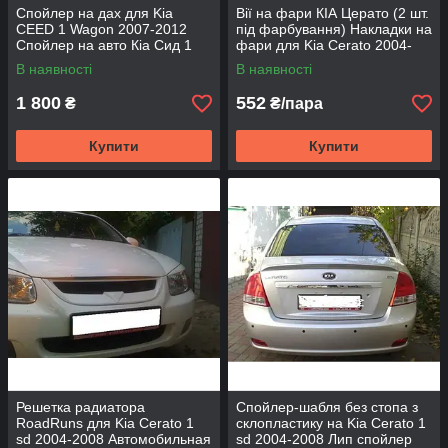
Спойлер на дах для Kia
Вії на фари КІА Церато (2 шт.
CEED 1 Wagon 2007-2012
під фарбування) Накладки на
Спойлер на авто Кіа Сид 1
фари для Kia Cerato 2004-
Універсал
2009 седан
В наявності
В наявності
1 800
552
₴
₴/пара
Купити
Купити
Решетка радиатора
Спойлер-шабля без стопа з
RoadRuns для Kia Cerato 1
склопластику на Kia Cerato 1
sd 2004-2008 Автомобильная
sd 2004-2008 Лип спойлер