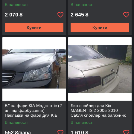
решетка радиатора Киа
Киа Черато 1 седан
В наявності
В наявності
Черато 1 седан
2 070
2 645
₴
₴
Купити
Купити
Вії на фари КІА Маджентіс (2
Лип спойлер для Kia
шт. під фарбування)
MAGENTIS 2 2005-2010
Накладки на фари для Kia
Сабля спойлер на багажник
Magentis 2006-2008
КІА Маджентіс 2 Спойлер на
В наявності
В наявності
багажник КІА
552
1 610
₴/пара
₴