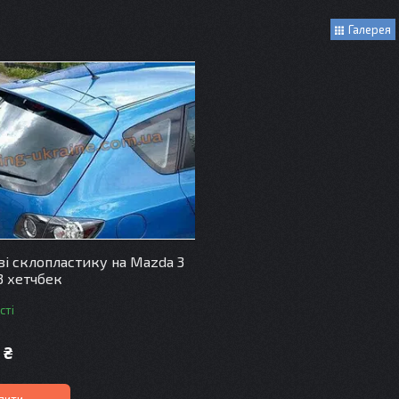
Галерея
зі склопластику на Mazda 3
3 хетчбек
сті
 ₴
пити