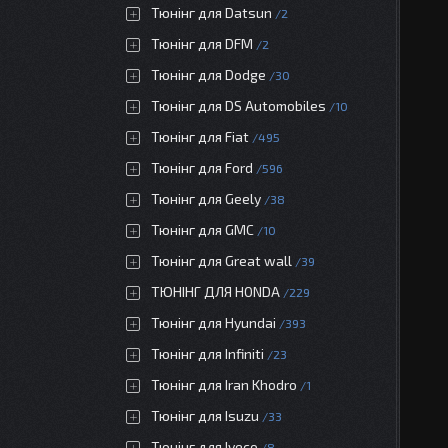
Тюнінг для Datsun
2
Тюнінг для DFM
2
Тюнінг для Dodge
30
Тюнінг для DS Automobiles
10
Тюнінг для Fiat
495
Тюнінг для Ford
596
Тюнінг для Geely
38
Тюнінг для GMC
10
Тюнінг для Great wall
39
ТЮНІНГ ДЛЯ HONDA
229
Тюнінг для Hyundai
393
Тюнінг для Infiniti
23
Тюнінг для Iran Khodro
1
Тюнінг для Isuzu
33
Тюнінг для Iveco
8