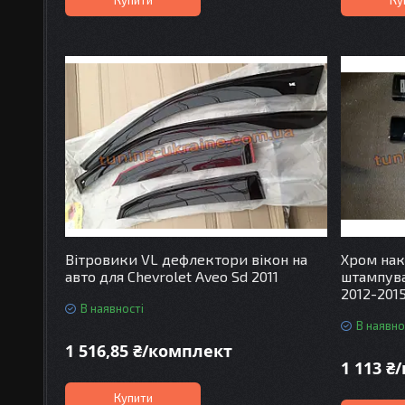
Вітровики VL дефлектори вікон на
Хром нак
авто для Chevrolet Aveo Sd 2011
штампува
2012-201
В наявності
В наявно
1 516,85 ₴/комплект
1 113 ₴
Купити