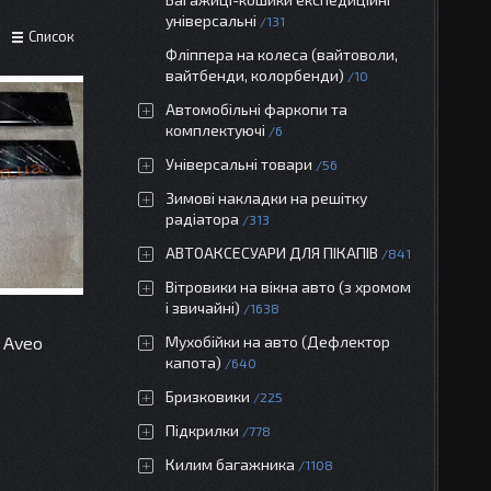
універсальні
131
Список
Фліппера на колеса (вайтоволи,
вайтбенди, колорбенди)
10
Автомобільні фаркопи та
комплектуючі
6
Універсальні товари
56
Зимові накладки на решітку
радіатора
313
АВТОАКСЕСУАРИ ДЛЯ ПІКАПІВ
841
Вітровики на вікна авто (з хромом
і звичайні)
1638
 Aveo
Мухобійки на авто (Дефлектор
капота)
640
Бризковики
225
Підкрилки
778
Килим багажника
1108