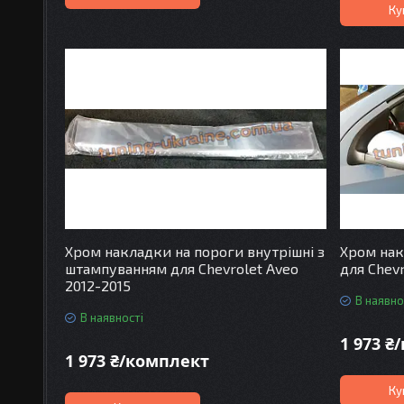
Ку
Хром накладки на пороги внутрішні з
Хром нак
штампуванням для Chevrolet Aveo
для Chevr
2012-2015
В наявно
В наявності
1 973 ₴
1 973 ₴/комплект
Ку