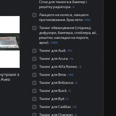
Сітка для тюнінга в бампер і
решітку радіатора
4
Ланцюги на колеса, ланцюги
протиковзання, браслети
505
Тюнінг обважування (спідниці,
дифузори, бампера, спойлера, вії,
решітки, накладки на пороги,
арки)
1389
Тюнінг для Audi
151
Тюнінг для Acura
14
Тюнінг для Alfa Romeo
3
утрішні з
Тюнінг для Bmw
165
 Aveo
Тюнінг для Brilliance
2
Тюнінг для Buick
5
Тюнінг для Byd
4
Тюнінг для Cadillac
12
Тюнінг для Changan
2