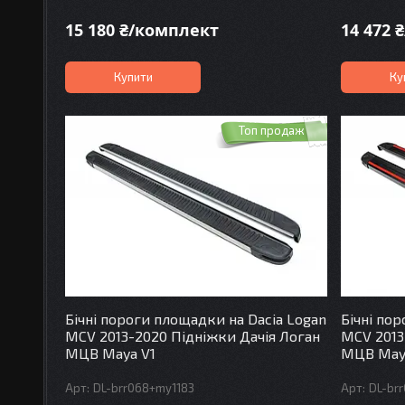
15 180 ₴/комплект
14 472 
Купити
Ку
Топ продаж
Бічні пороги площадки на Dacia Logan
Бічні по
MCV 2013-2020 Підніжки Дачія Логан
MCV 2013
МЦВ Maya V1
МЦВ May
DL-brr068+my1183
DL-br