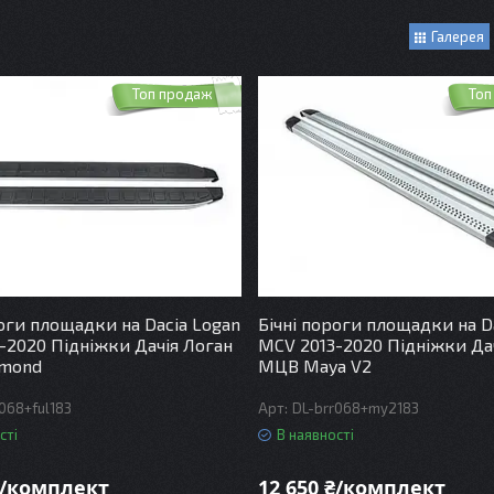
Галерея
Топ продаж
Топ
роги площадки на Dacia Logan
Бічні пороги площадки на D
-2020 Підніжки Дачія Логан
MCV 2013-2020 Підніжки Да
lmond
МЦВ Maya V2
068+ful183
DL-brr068+my2183
сті
В наявності
₴/комплект
12 650 ₴/комплект