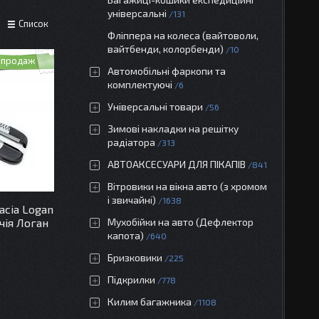
універсальні
131
Список
Фліппера на колеса (вайтоволи,
вайтбенди, колорбенди)
10
 продаж
Автомобільні фаркопи та
комплектуючі
6
Універсальні товари
56
Зимові накладки на решітку
радіатора
313
АВТОАКСЕСУАРИ ДЛЯ ПІКАПІВ
841
Вітровики на вікна авто (з хромом
і звичайні)
1638
acia Logan
чія Логан
Мухобійки на авто (Дефлектор
капота)
640
Бризковики
225
Підкрилки
778
Килим багажника
1108