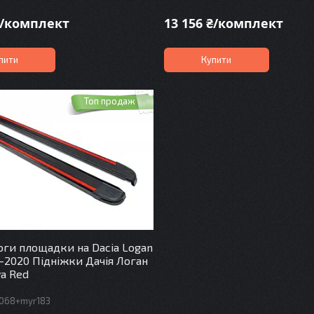
₴/комплект
13 156 ₴/комплект
пити
Купити
Топ продаж
роги площадки на Dacia Logan
-2020 Підніжки Дачія Логан
a Red
r068+myr183