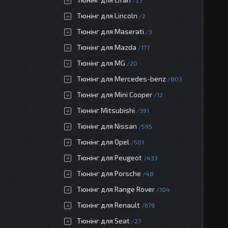
23
Тюнінг для Lincoln
2
Тюнінг для Maserati
3
Тюнінг для Mazda
177
Тюнінг для MG
20
Тюнінг для Mercedes-benz
803
Тюнінг для Mini Cooper
12
Тюнінг Mitsubishi
391
Тюнінг для Nissan
595
Тюнінг для Opel
501
Тюнінг для Peugeot
433
Тюнінг для Porsche
48
Тюнінг для Range Rover
104
Тюнінг для Renault
679
Тюнінг для Seat
27