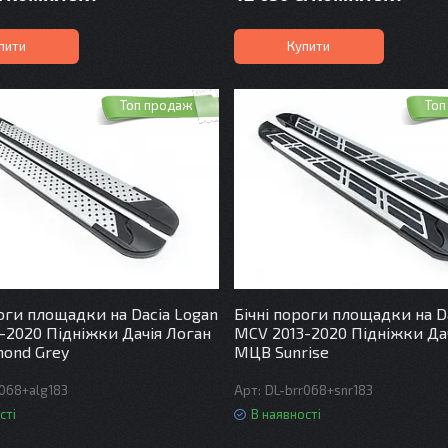
пити
Купити
Топ продаж
Топ
роги площадки на Dacia Logan
Бічні пороги площадки на D
-2020 Підніжки Дачія Логан
MCV 2013-2020 Підніжки Да
ond Grey
МЦВ Sunrise
r068+alg183
DL-brr068+snr183
сті
В наявності