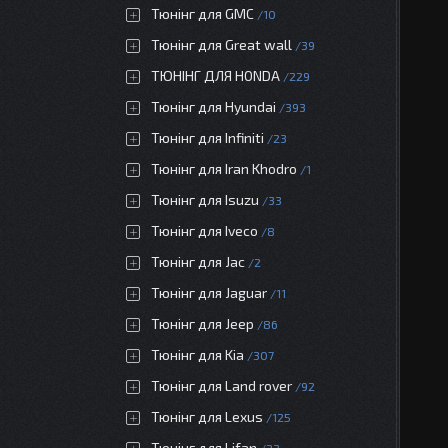
Тюнінг для GMC
10
Тюнінг для Great wall
39
ТЮНІНГ ДЛЯ HONDA
229
Тюнінг для Hyundai
393
Тюнінг для Infiniti
23
Тюнінг для Iran Khodro
1
Тюнінг для Isuzu
33
Тюнінг для Iveco
8
Тюнінг для Jac
2
Тюнінг для Jaguar
11
Тюнінг для Jeep
86
Тюнінг для Kia
307
Тюнінг для Land rover
92
Тюнінг для Lexus
125
Тюнінг для Lifan