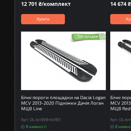
12 701 ₴/комплект
14 674 
Купити
Ку
Топ продаж
Бічні пороги площадки на Dacia Logan
Бічні по
MCV 2013-2020 Підніжки Дачія Логан
MCV 2013
МЦВ Line
МЦВ RedL
DL-brr068+lin183
DL-brr
В наявності
В наявно