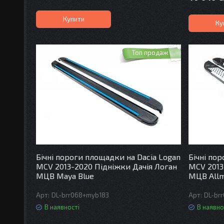
Купити
Ку
Топ продаж
Бічні пороги площадки на Dacia Logan
Бічні по
MCV 2013-2020 Підніжки Дачія Логан
MCV 2013
МЦВ Maya Blue
МЦВ Allm
DL-brr068+myb183
DL-br
В наявності
В наявно