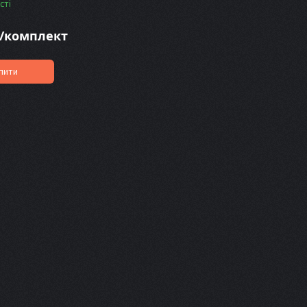
сті
₴/комплект
пити