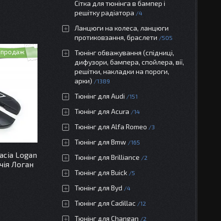
Сітка для тюнінга в бампер і
решітку радіатора
4
Ланцюги на колеса, ланцюги
протиковзання, браслети
505
 продаж
Тюнінг обважування (спідниці,
дифузори, бампера, спойлера, вії,
решітки, накладки на пороги,
арки)
1389
Тюнінг для Audi
151
Тюнінг для Acura
14
Тюнінг для Alfa Romeo
3
Тюнінг для Bmw
165
acia Logan
Тюнінг для Brilliance
2
чія Логан
Тюнінг для Buick
5
Тюнінг для Byd
4
Тюнінг для Cadillac
12
Тюнінг для Changan
2