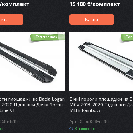
₴/комплект
15 180 ₴/комплект
пити
Купити
Топ продаж
Топ
роги площадки на Dacia Logan
Бічні пороги площадки на D
-2020 Підніжки Дачія Логан
MCV 2013-2020 Підніжки Да
ine V1
МЦВ Rainbow
068+rln1183
DL-brr068+rai183
сті
В наявності