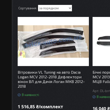
Вітровики VL Tuning на авто Dacia
Бічні по
Logan MCV 2012-2018 Дефлектори
MCV 2013
вікон ВЛ для Дачія Логан МКВ 2012-
МЦВ Ful
2018
DL-brr
В наявності
В наявно
1 516,85 ₴/комплект
16 040 