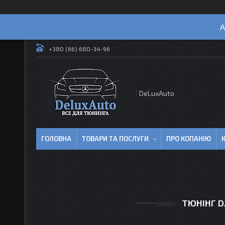
А
+380 (66) 680-34-96
DeLuxAuto
ГОЛОВНА
ТОВАРИ ТА ПОСЛУГИ
ПРО КОПАНІЮ
ТЮНІНГ D