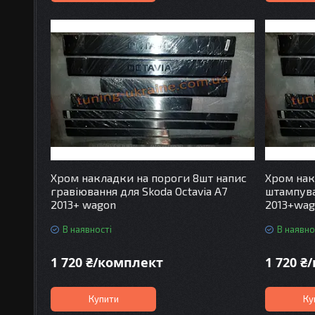
Хром накладки на пороги 8шт напис
Хром нак
гравіювання для Skoda Octavia A7
штампува
2013+ wagon
2013+wa
В наявності
В наявно
1 720 ₴/комплект
1 720 ₴
Купити
Ку