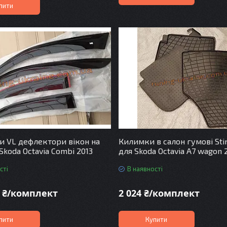
пити
и VL дефлектори вікон на
Килимки в салон гумові Sti
Skoda Octavia Combi 2013
для Skoda Octavia A7 wagon 
сті
В наявності
5 ₴/комплект
2 024 ₴/комплект
пити
Купити