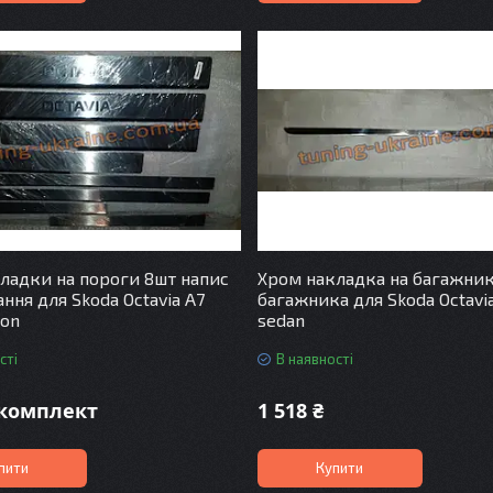
ладки на пороги 8шт напис
Хром накладка на багажни
ння для Skoda Octavia A7
багажника для Skoda Octavia
gon
sedan
сті
В наявності
/комплект
1 518 ₴
пити
Купити