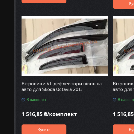
Ку
Вітровики VL дефлектори вікон на
Вітровик
авто для Skoda Octavia 2013
авто для 
В наявності
В наявно
1 516,85 ₴/комплект
1 516,8
Купити
Ку