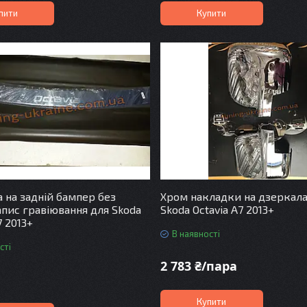
пити
Купити
 на задній бампер без
Хром накладки на дзеркала
апис гравіювання для Skoda
Skoda Octavia A7 2013+
7 2013+
В наявності
сті
2 783 ₴/пара
Купити