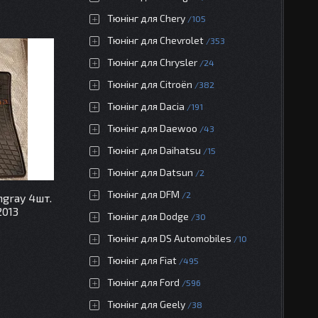
Тюнінг для Chery
105
Тюнінг для Chevrolet
353
Тюнінг для Chrysler
24
Тюнінг для Citroën
382
Тюнінг для Dacia
191
Тюнінг для Daewoo
43
Тюнінг для Daihatsu
15
Тюнінг для Datsun
2
Тюнінг для DFM
2
ngray 4шт.
2013
Тюнінг для Dodge
30
Тюнінг для DS Automobiles
10
Тюнінг для Fiat
495
Тюнінг для Ford
596
Тюнінг для Geely
38