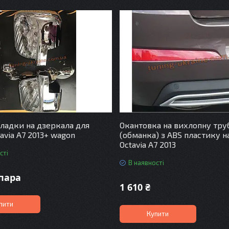
ладки на дзеркала для
Окантовка на вихлопну тру
avia A7 2013+ wagon
(обманка) з ABS пластику н
Octavia A7 2013
сті
В наявності
/пара
1 610 ₴
пити
Купити