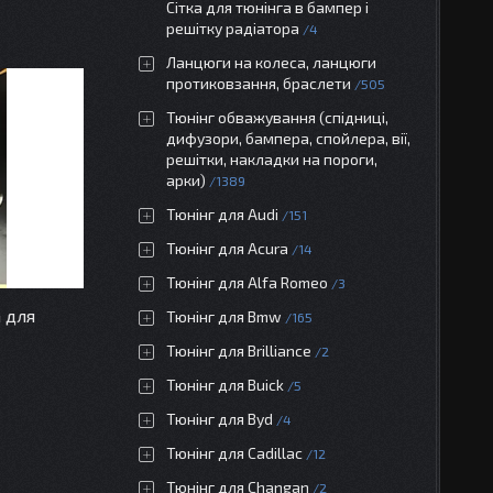
Сітка для тюнінга в бампер і
решітку радіатора
4
Ланцюги на колеса, ланцюги
протиковзання, браслети
505
Тюнінг обважування (спідниці,
дифузори, бампера, спойлера, вії,
решітки, накладки на пороги,
арки)
1389
Тюнінг для Audi
151
Тюнінг для Acura
14
Тюнінг для Alfa Romeo
3
 для
Тюнінг для Bmw
165
Тюнінг для Brilliance
2
Тюнінг для Buick
5
Тюнінг для Byd
4
Тюнінг для Cadillac
12
Тюнінг для Changan
2