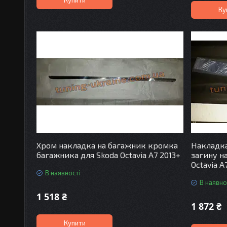
Ку
Хром накладка на багажник кромка
Накладка
багажника для Skoda Octavia A7 2013+
загину н
Octavia A
В наявності
В наявно
1 518 ₴
1 872 ₴
Купити