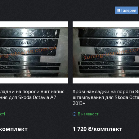
Галерея
ладки на пороги 8шт напис
Хром накладки на пороги 8
ня для Skoda Octavia A7
штампування для Skoda Octa
2013+
сті
В наявності
/комплект
1 720 ₴/комплект