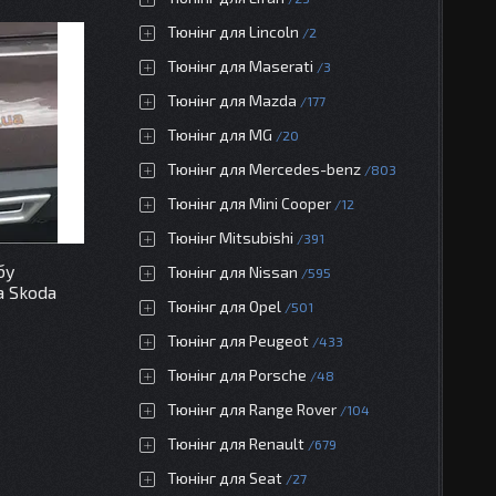
Тюнінг для Lincoln
2
Тюнінг для Maserati
3
Тюнінг для Mazda
177
Тюнінг для MG
20
Тюнінг для Mercedes-benz
803
Тюнінг для Mini Cooper
12
Тюнінг Mitsubishi
391
бу
Тюнінг для Nissan
595
а Skoda
Тюнінг для Opel
501
Тюнінг для Peugeot
433
Тюнінг для Porsche
48
Тюнінг для Range Rover
104
Тюнінг для Renault
679
Тюнінг для Seat
27