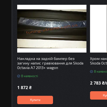
Накладка на задній бампер без
Хром нак
загину напис гравіювання для Skoda
Skoda Oct
Octavia A7 2013+ wagon
В наявно
В наявності
2 783 ₴
1 872 ₴
Ку
Купити