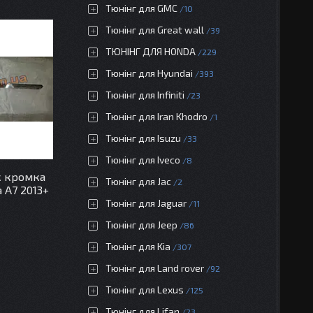
Тюнінг для GMC
10
Тюнінг для Great wall
39
ТЮНІНГ ДЛЯ HONDA
229
Тюнінг для Hyundai
393
Тюнінг для Infiniti
23
Тюнінг для Iran Khodro
1
Тюнінг для Isuzu
33
Тюнінг для Iveco
8
к кромка
Тюнінг для Jac
2
 A7 2013+
Тюнінг для Jaguar
11
Тюнінг для Jeep
86
Тюнінг для Kia
307
Тюнінг для Land rover
92
Тюнінг для Lexus
125
Тюнінг для Lifan
23