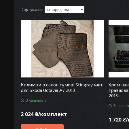
Килимки в салон гумові Stingray 4шт.
Хром нак
для Skoda Octavia A7 2013
гравіюван
2013+
В наявності
В наявно
2 024 ₴/комплект
1 720 ₴
Купити