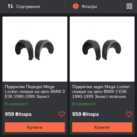
Сортування
0
Фільтри
Підкрилки Передні Mega
Підкрилки задні Mega Locker
Locker локери на авто BMW 3
локери на авто BMW 3 E36
E36 1990-1999 Захист
1990-1999 Захист колісних
колісних арок Локери БМВ 3
арок Локери БМВ 3 серії Е36
В наявності
В наявності
серії Е36
959
959
₴/пара
₴/пара
Купити
Купити