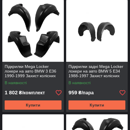
Підкрилки Mega Locker
Підкрилки задні Mega Locker
локери на авто BMW 3 E36
локери на авто BMW 5 E34
1990-1999 Захист колісних
1988-1997 Захист колісних
арок Локери БМВ 3 серії Е36
арок Локери БМВ 5 серії Е34
В наявності
В наявності
1 802
959
₴/комплект
₴/пара
Купити
Купити