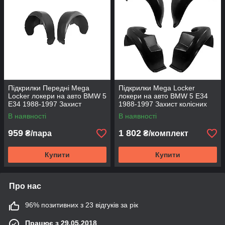
Підкрилки Передні Mega
Підкрилки Mega Locker
Locker локери на авто BMW 5
локери на авто BMW 5 E34
E34 1988-1997 Захист
1988-1997 Захист колісних
колісних арок Локери БМВ 5
арок Локери БМВ 5 серії Е34
В наявності
В наявності
серії Е34
959
1 802
₴/пара
₴/комплект
Купити
Купити
Про нас
96% позитивних з 23 відгуків за рік
Працює з 29.05.2018