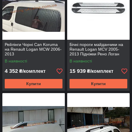
Рейлінги Чорні Can Koruma
Бічні пороги майданчики на
на Renault Logan MCW 2006-
Renault Logan MCV 2005-
2013
2013 Підніжки Рено Логан
МЦВ Allmond Grey
В наявності
В наявності
4 352
15 939
₴/комплект
₴/комплект
Купити
Купити