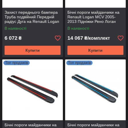
Захист переднього бампера
Бічні пороги майданчики на
Труба подвійний Передній
Renault Logan MCV 2005-
радіус Дуга на Renault Logan
2013 Підніжки Рено Логан
MCV 2004-2013
МЦВ Rainbow
В наявності
В наявності
6 072
14 067
₴
₴/комплект
Купити
Купити
Топ продажів
Топ продажів
Бічні пороги майданчики на
Бічні пороги майданчики на