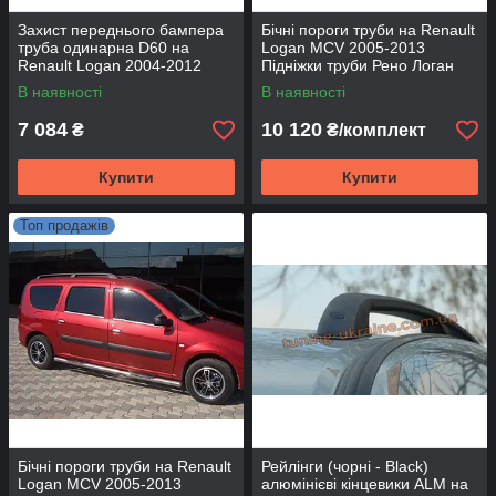
Захист переднього бампера
Бічні пороги труби на Renault
труба одинарна D60 на
Logan MCV 2005-2013
Renault Logan 2004-2012
Підніжки труби Рено Логан
МЦВ D60 без накладок
В наявності
В наявності
7 084
10 120
₴
₴/комплект
Купити
Купити
Топ продажів
Бічні пороги труби на Renault
Рейлінги (чорні - Black)
Logan MCV 2005-2013
алюмінієві кінцевики ALM на