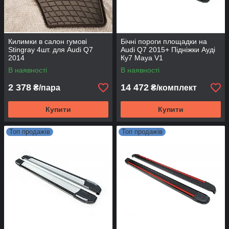
Килимки в салон гумові
Бічні пороги площадки на
Stingray 4шт. для Audi Q7
Audi Q7 2015+ Підніжки Ауді
2014
Ку7 Maya V1
В наявності
В наявності
2 378
14 472
₴/пара
₴/комплект
Купити
Купити
Топ продажів
Топ продажів