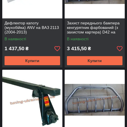
Дефлектор капоту
Захист переднього бампера
(мухобійка) ANV на ВАЗ 2113
кенгурятник фарбований (з
(2004-2013)
захистом картера) D42 на
ВАЗ 2113-14-15
В наявності
В наявності
1 437,50
3 415,50
₴
₴
Купити
Купити