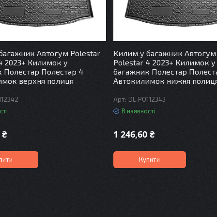
багажник Автогум Polestar
Килим у багажник Автогум 
 4 2023+ Килимок у
Polestar 4 2023+ Килимок у
 Полестар Полестар 4
багажник Полестар Полест
имок верхня полиця
Автокилимок нижня полиц
112342
DL-PO112343
сті
В наявності
 ₴
1 246,60 ₴
пити
Купити