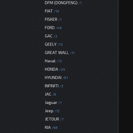
DFM (DONGFENG)
1
FIAT
19
FISKER
1
FORD
46
GAC
2
GEELY
13
GREAT WALL
11
Haval
13
HONDA
24
HYUNDAI
67
INFINITI
3
JAC
6
Jaguar
1
Jeep
12
JETOUR
7
KIA
66