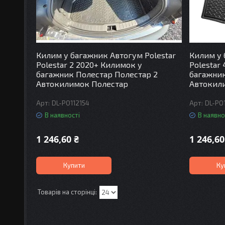
Килим у багажник Автогум Polestar
Килим у 
Polestar 2 2020+ Килимок у
Polestar
багажник Полестар Полестар 2
багажник
Автокилимок Полестар
Автокил
DL-PO112154
DL-PO
В наявності
В наявно
1 246,60 ₴
1 246,60
Купити
Ку