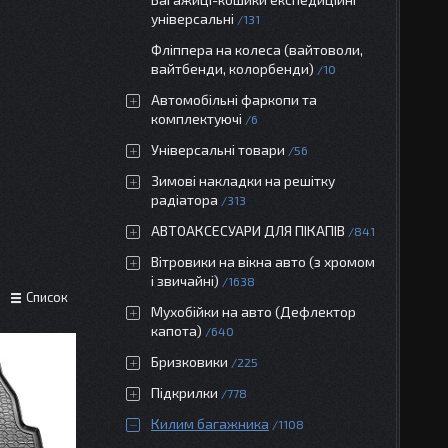
універсальні
131
Фліппера на колеса (вайтоволи,
вайтбенди, колорбенди)
10
Автомобільні фаркопи та
комплектуючі
6
Універсальні товари
56
Зимові накладки на решітку
радіатора
313
АВТОАКСЕСУАРИ ДЛЯ ПІКАПІВ
841
Вітровики на вікна авто (з хромом
і звичайні)
1638
Список
Мухобійки на авто (Дефлектор
капота)
640
Бризковики
225
Підкрилки
778
Килим багажника
1108