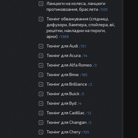
Ланцюги на колеса, ланцюги
протиковзання, браслети
505
Тюнінг обважування (спідниці,
дифузори, бампера, спойлера, вії,
решітки, накладки на пороги,
арки)
1389
Тюнінг для Audi
151
Тюнінг для Acura
14
Тюнінг для Alfa Romeo
3
Тюнінг для Bmw
165
Тюнінг для Brilliance
2
Тюнінг для Buick
5
Тюнінг для Byd
4
Тюнінг для Cadillac
12
Тюнінг для Changan
2
Тюнінг для Chery
105