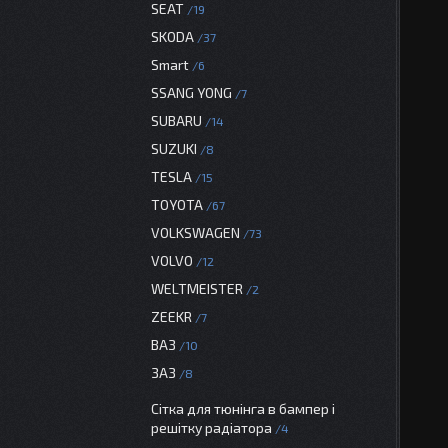
SEAT
19
SKODA
37
Smart
6
SSANG YONG
7
SUBARU
14
SUZUKI
8
TESLA
15
TOYOTA
67
VOLKSWAGEN
73
VOLVO
12
WELTMEISTER
2
ZEEKR
7
ВАЗ
10
ЗАЗ
8
Сітка для тюнінга в бампер і
решітку радіатора
4