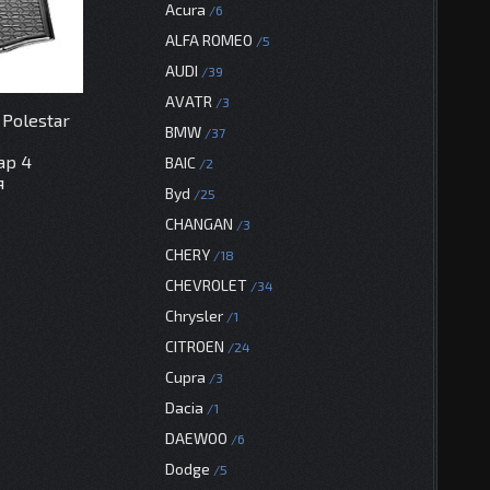
Acura
6
ALFA ROMEO
5
AUDI
39
AVATR
3
Polestar
BMW
37
ар 4
BAIC
2
я
Byd
25
CHANGAN
3
CHERY
18
CHEVROLET
34
Chrysler
1
CITROEN
24
Cupra
3
Dacia
1
DAEWOO
6
Dodge
5