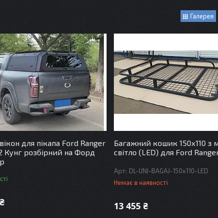
Галерея
вікон для пікапа Ford Ranger
Багажний кошик 150х110 з м
2 Кунг розбірний на Форд
світло (LED) для Ford Range
р
DL-UNI-BAGAJ-150x110-LED
сті
Немає в наявності
 ₴
13 455 ₴