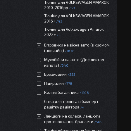
Тюнінг для VOLKSWAGEN AMAROK
2010-2016рр
59
Тюнінг для VOLKSWAGEN AMAROK
2016+
43
Тюнінг для Volkswagen Amarok
2022+
4
Вітровики на вікна авто (з хромом
і звичайні)
1638
Мухобійки на авто (Дефлектор
капота)
640
Бризковики
225
Підкрилки
778
Килим багажника
1108
Сітка для тюнінга в бампер і
решітку радіатора
4
Ланцюги на колеса, ланцюги
протиковзання, браслети
505
Тюнінг обважування (спідниці,