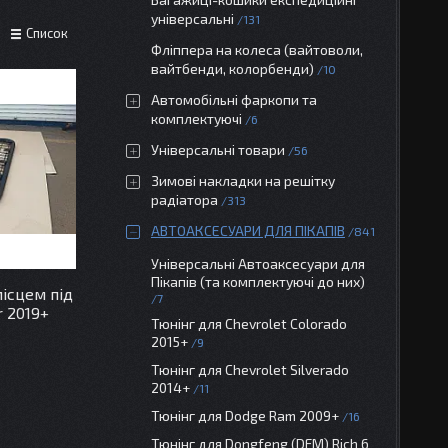
універсальні
131
Список
Фліппера на колеса (вайтоволи,
вайтбенди, колорбенди)
10
Автомобільні фаркопи та
комплектуючі
6
Універсальні товари
56
Зимові накладки на решітку
радіатора
313
АВТОАКСЕСУАРИ ДЛЯ ПІКАПІВ
841
Універсальні Автоаксесуари для
Пікапів (та комплектуючі до них)
ісцем під
7
r 2019+
Тюнінг для Chevrolet Colorado
2015+
9
Тюнінг для Chevrolet Silverado
2014+
11
Тюнінг для Dodge Ram 2009+
16
Тюнінг для Dongfeng (DFM) Rich 6