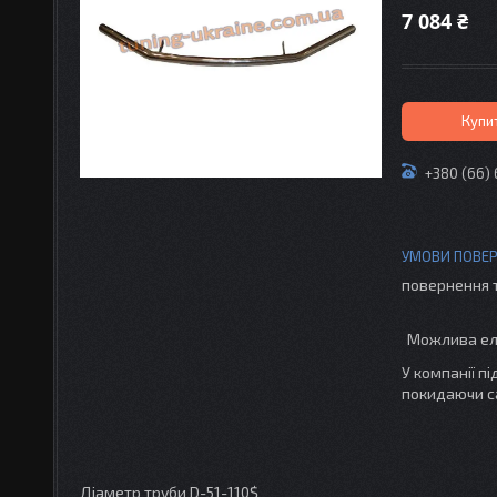
7 084 ₴
Купи
+380 (66)
повернення 
У компанії п
покидаючи с
Діаметр труби D-51-110$