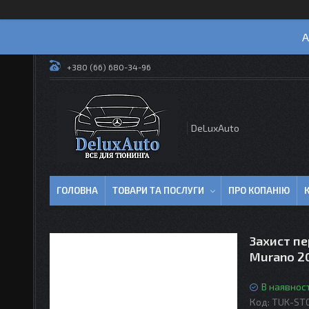
А
+380 (66) 680-34-96
DeLuxAuto
ГОЛОВНА
ТОВАРИ ТА ПОСЛУГИ
ПРО КОПАНІЮ
Захист пе
Murano 2
В наявност
Код:
TUK-ST