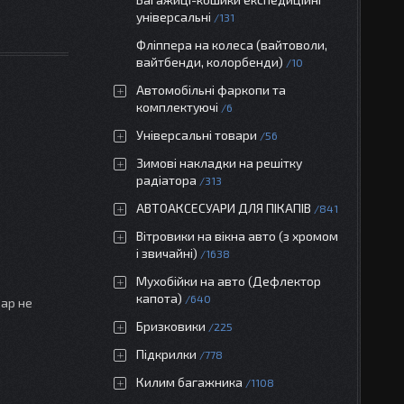
універсальні
131
Фліппера на колеса (вайтоволи,
вайтбенди, колорбенди)
10
Автомобільні фаркопи та
комплектуючі
6
Універсальні товари
56
Зимові накладки на решітку
радіатора
313
АВТОАКСЕСУАРИ ДЛЯ ПІКАПІВ
841
Вітровики на вікна авто (з хромом
і звичайні)
1638
Мухобійки на авто (Дефлектор
капота)
640
вар не
Бризковики
225
Підкрилки
778
Килим багажника
1108