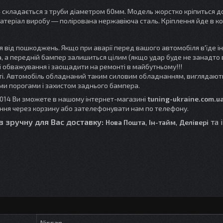
4
складається з труби діаметром 60мм. Модель жорстко кріпиться до
атеріал виробу ― полірована нержавіюча сталь. Кріплення йде в ко
я від пошкоджень. Якщо
при аварії
перед вашого автомобіля в'їде і
, а передній бампер залишиться цілим (якщо удар буде не занадто 
і обважування і заощадити на ремонті в майбутньому!!!
ті. Автомобіль обладнаний таким силовим обладнанням, виглядают
ими порогами і захистом заднього бампера.
2014 Ви зможете в нашому інтернет-магазині
tuning-ukraine.com.u
ня через корзину або зателефонувати нам по телефону.
з зручну для Вас доставку:
,
,
та 
Нова Пошта
Ін-тайм
Делівері
Nissan