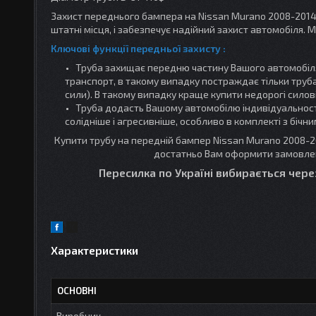
Захист переднього бампера
на Nissan Murano 2008-201
штатні місця, і забезпечує надійний захист автомобіля.
М
Ключові функції передньої захисту :
Труба захищає передню частину Вашого автомобіл
транспорт, в такому випадку постраждає тільки труба
сили).
В такому випадку краще купити недорогі силов
Труба додасть Вашому
автомобілю індивідуальнос
солідніше і агресивніше
, особливо в комплекті з бічн
Купити трубу на передній бампер Nissan Murano 2008-
достатньо Вам оформити замовлен
Пересилка по Україні вибирається чере
Характеристики
ОСНОВНІ
Виробник