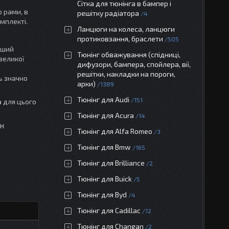
Сітка для тюнінга в бампер і
 рами, в
решітку радіатора
4
мплекті.
Ланцюги на колеса, ланцюги
протиковзання, браслети
505
нший
Тюнінг обважування (спідниці,
великої
дифузори, бампера, спойлера, вії,
решітки, накладки на пороги,
ь значно
арки)
1389
Тюнінг для Audi
151
a
для цього
Тюнінг для Acura
14
ін
Тюнінг для Alfa Romeo
3
Тюнінг для Bmw
165
Тюнінг для Brilliance
2
Тюнінг для Buick
5
Тюнінг для Byd
4
Тюнінг для Cadillac
12
Тюнінг для Changan
2