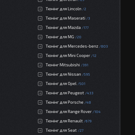
Тюнінг для Lincoln
2
Тюнінг для Maserati
3
Тюнінг для Mazda
177
Тюнінг для MG
20
Тюнінг для Mercedes-benz
803
Тюнінг для Mini Cooper
12
Тюнінг Mitsubishi
391
Тюнінг для Nissan
595
Тюнінг для Opel
501
Тюнінг для Peugeot
433
Тюнінг для Porsche
48
Тюнінг для Range Rover
104
Тюнінг для Renault
679
Тюнінг для Seat
27