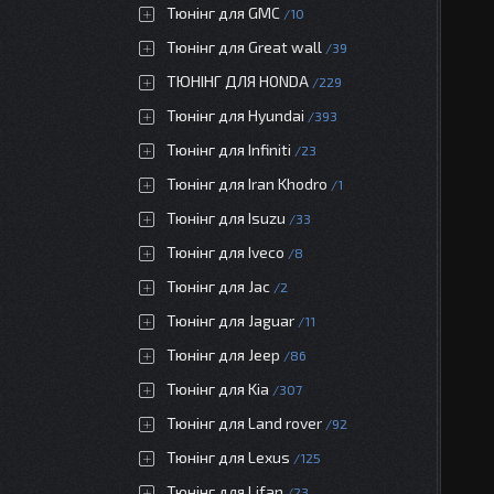
Тюнінг для GMC
10
Тюнінг для Great wall
39
ТЮНІНГ ДЛЯ HONDA
229
Тюнінг для Hyundai
393
Тюнінг для Infiniti
23
Тюнінг для Iran Khodro
1
Тюнінг для Isuzu
33
Тюнінг для Iveco
8
Тюнінг для Jac
2
Тюнінг для Jaguar
11
Тюнінг для Jeep
86
Тюнінг для Kia
307
Тюнінг для Land rover
92
Тюнінг для Lexus
125
Тюнінг для Lifan
23