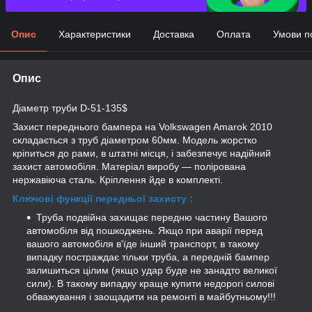
Опис
Характеристики
Доставка
Оплата
Умови п
Опис
Діаметр труби D-51-135$
Захист переднього бампера
на Volkswagen Amarok 2010
складається з труб діаметром 60мм. Модель жорстко
кріпиться до рами, в штатні місця, і забезпечує надійний
захист автомобіля.
Матеріал виробу ― полірована
нержавіюча сталь. Кріплення йде в комплекті.
Ключові функції передньої захисту :
Труба подвійна захищає передню частину Вашого
автомобіля від пошкоджень. Якщо
при аварії
перед
вашого автомобіля в'їде інший транспорт, в такому
випадку постраждає тільки труба, а передній бампер
залишиться цілим (якщо удар буде не занадто великої
сили).
В такому випадку краще купити недорогі силові
обважування і заощадити на ремонті в майбутньому!!!