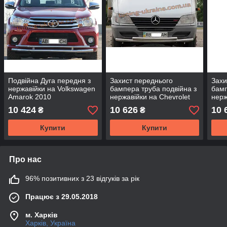
Подвійна Дуга передня з
Захист переднього
Захи
нержавійки на Volkswagen
бампера труба подвійна з
бамп
Amarok 2010
нержавійки на Chevrolet
нерж
Orlando 2010-2015
Shar
10 424
10 626
10 
₴
₴
Купити
Купити
Про нас
96% позитивних з 23 відгуків за рік
Працює з 29.05.2018
м. Харків
Харків, Україна