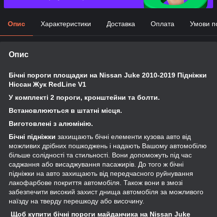
Опис
Характеристики
Доставка
Оплата
Умови п
Опис
Бічні пороги площадки на Nissan Juke 2010-2019
Підніжки
Ніссан Жук RedLine V1
У комплекті 2 пороги, кронштейни та болти.
Встановлюються в штатні місця.
Виготовлені з алюмінію.
Бічні підніжки
захищають бічні елементи кузова авто від
можливих дрібних пошкоджень і надають Вашому автомобілю
більше солідності та стильності. Вони допоможуть під час
саджання або висаджування пасажирів. До того ж бічні
підніжки на авто захищають від передчасного руйнування
лакофарбове покриття автомобіля. Також вони в змозі
забезпечити високий захист днища автомобіля за можливого
наїзду на тверду перешкоду або височину.
Щоб купити бічні пороги майданчика на Nissan Juke