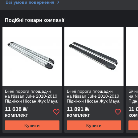
Всі умови повернення
Подібні товари компанії
Бічні пороги площадки
Бічні пороги площадки
Бічн
на Nissan Juke 2010-2019
на Nissan Juke 2010-2019
на N
Підніжки Ніссан Жук Maya
Підніжки Ніссан Жук Maya
Підн
V2
V1
Red
11 638
11 891
11 
₴/
₴/
комплект
комплект
ком
Купити
Купити