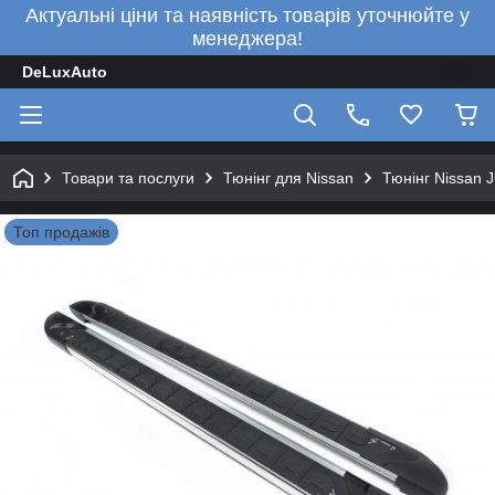
Актуальні ціни та наявність товарів уточнюйте у
менеджера!
DeLuxAuto
Товари та послуги
Тюнінг для Nissan
Тюнінг Nissan 
Топ продажів