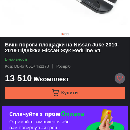
Бічні пороги площадки на Nissan Juke 2010-
2019 Підніжки Ніссан Жук RedLine V1
В наявності
Код: DL-brr051+rln1173
Роздріб
13 510
₴/комплект
Купити