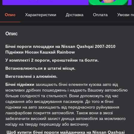
Опис
Характеристики
Доставка
Оплата
Умови п
Опис
Бічні пороги площадки на Nissan Qashqai 2007-2010
Підніжки Ніссан Кашкай Rainbow
У комплекті 2 пороги, кронштейни та болти.
Встановлюються в штатні місця.
Виготовлені з алюмінію.
Бічні підніжки
захищають бічні елементи кузова авто від
можливих дрібних пошкоджень і надають Вашому автомобілю
більше солідності та стильності. Вони допоможуть під час
саджання або висаджування пасажирів. До того ж бічні
підніжки на авто захищають від передчасного руйнування
лакофарбове покриття автомобіля. Також вони в змозі
забезпечити високий захист днища автомобіля за можливого
наїзду на тверду перешкоду або височину.
Щоб купити бічні пороги майданчика на Nissan Qashqai