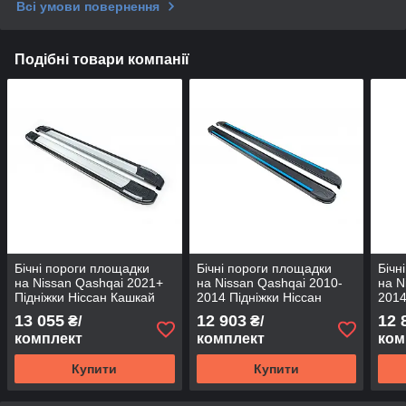
Всі умови повернення
Подібні товари компанії
Бічні пороги площадки
Бічні пороги площадки
Бічн
на Nissan Qashqai 2021+
на Nissan Qashqai 2010-
на N
Підніжки Ніссан Кашкай
2014 Підніжки Ніссан
2014
Rainbow
Кашкай Довга база Maya
Кашк
13 055
12 903
12 
₴/
₴/
Blue
V1
комплект
комплект
ком
Купити
Купити