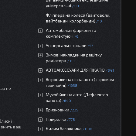
універсальні
131
Фліппера на колеса (вайтоволи,
вайтбенди, колорбенди)
10
Автомобільні фаркопи та
комплектуючі
6
Універсальні товари
56
Зимові накладки на решітку
радіатора
313
АВТОАКСЕСУАРИ ДЛЯ ПІКАПІВ
841
Вітровики на вікна авто (з хромом
і звичайні)
1638
вар не
Мухобійки на авто (Дефлектор
капота)
640
Бризковики
225
Підкрилки
778
лиск і
овнить ваш
Килим багажника
1108