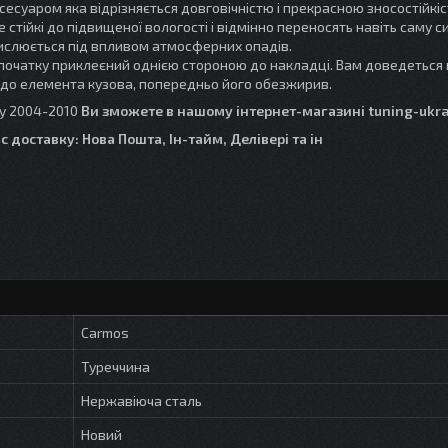
ксесуаром яка відрізняється довговічністю і прекрасною зносостійкі
тійкі до підвищеної вологості і відмінно переносять навіть саму с
ислюється під впливом атмосферних опадів.
початку приклеєний однією стороною до накладці. Вам доведеться 
у до елемента кузова, попередньо його обезжирив.
y 2004-2010
Ви зможете в нашому інтернет-магазині tuning-ukra
 доставку: Нова Пошта, Ін-тайм, Делівері та ін
Carmos
Туреччина
Нержавіюча сталь
Новий