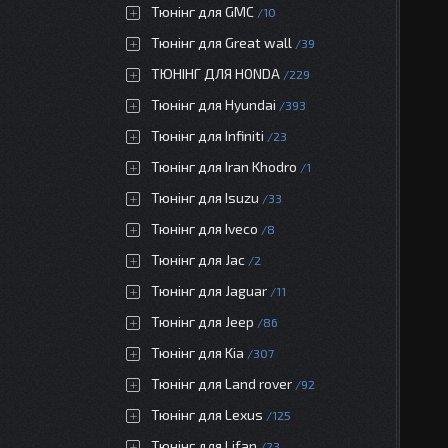
Тюнінг для GMC
10
Тюнінг для Great wall
39
ТЮНІНГ ДЛЯ HONDA
229
Тюнінг для Hyundai
393
Тюнінг для Infiniti
23
Тюнінг для Iran Khodro
1
Тюнінг для Isuzu
33
Тюнінг для Iveco
8
Тюнінг для Jac
2
Тюнінг для Jaguar
11
Тюнінг для Jeep
86
Тюнінг для Kia
307
Тюнінг для Land rover
92
Тюнінг для Lexus
125
Тюнінг для Lifan
23