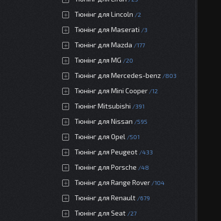
Тюнінг для Lincoln
2
Тюнінг для Maserati
3
Тюнінг для Mazda
177
Тюнінг для MG
20
Тюнінг для Mercedes-benz
803
Тюнінг для Mini Cooper
12
Тюнінг Mitsubishi
391
Тюнінг для Nissan
595
Тюнінг для Opel
501
Тюнінг для Peugeot
433
Тюнінг для Porsche
48
Тюнінг для Range Rover
104
Тюнінг для Renault
679
Тюнінг для Seat
27