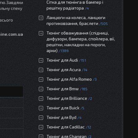
Сітка для тюнінга в бампер і
стю.Завдяки
решітку радіатора
ильну спеку
4
Ланцюги на колеса, ланцюги
всього
протиковзання, браслети
505
Тюнінг обважування (спідниці,
ine.com.ua
дифузори, бампера, спойлера, вії,
решітки, накладки на пороги,
арки)
1389
Тюнінг для Audi
151
Тюнінг для Acura
14
Тюнінг для Alfa Romeo
3
Тюнінг для Bmw
165
Тюнінг для Brilliance
2
Тюнінг для Buick
5
Тюнінг для Byd
4
Тюнінг для Cadillac
12
Тюнінг для Changan
2