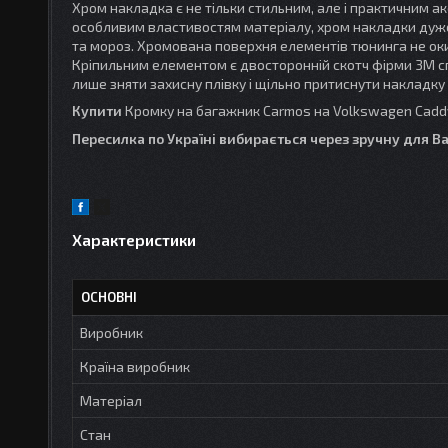
Хром накладка є не тільки стильним, але і практичним а
особливим властивостям матеріалу, хром накладки дуже с
та мороз. Хромована поверхня елементів тюнинга не ок
Кріпильним елементом є двосторонній скотч фірми 3М с
лише зняти захисну плівку і щільно притиснути накладк
Купити
Кромку на багажник Carmos на Volkswagen Cadd
Пересилка по Україні вибирається через зручну для Вас
Характеристики
ОСНОВНІ
Виробник
Країна виробник
Матеріал
Стан