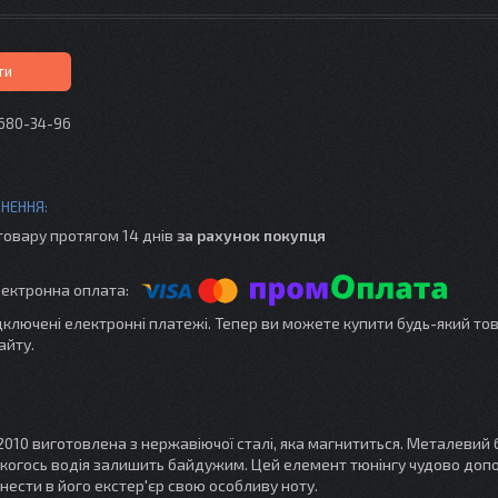
ти
 680-34-96
товару протягом 14 днів
за рахунок покупця
ідключені електронні платежі. Тепер ви можете купити будь-який то
айту.
10 виготовлена з нержавіючої сталі, яка магнититься. Металевий б
 якогось водія залишить байдужим. Цей елемент тюнінгу чудово доп
ести в його екстер'єр свою особливу ноту.