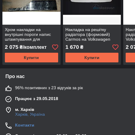
Хром накладки на
Накладка на решітку
Накл
внутрішні пороги напис
радіатора (формовий)
раді
штампування для
Carmos на Volkswagen
Volk
Volkswagen Caddy 3 2004-
Caddy 2004-2010
2 075
1 670
2 0
₴/комплект
₴
2010
Купити
Купити
Про нас
96% позитивних з 23 відгуків за рік
Працює з 29.05.2018
м. Харків
Харків, Україна
Контакти