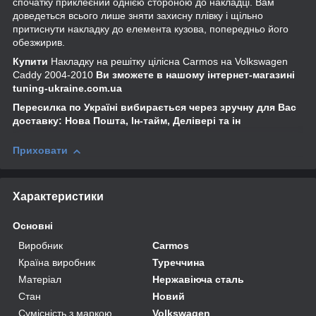
спочатку приклеєний однією стороною до накладці. Вам
доведеться всього лише зняти захисну плівку і щільно
притиснути накладку до елемента кузова, попередньо його
обезжирив.
Купити
Накладку на решітку цілісна Carmos на Volkswagen
Caddy 2004-2010
Ви зможете в нашому інтернет-магазині
tuning-ukraine.com.ua
Пересилка по Україні вибирається через зручну для Вас
доставку: Нова Пошта, Ін-тайм, Делівері та ін
Приховати
Характеристики
Основні
Виробник
Carmos
Країна виробник
Туреччина
Матеріал
Нержавіюча сталь
Стан
Новий
Сумісність з маркою
Volkswagen