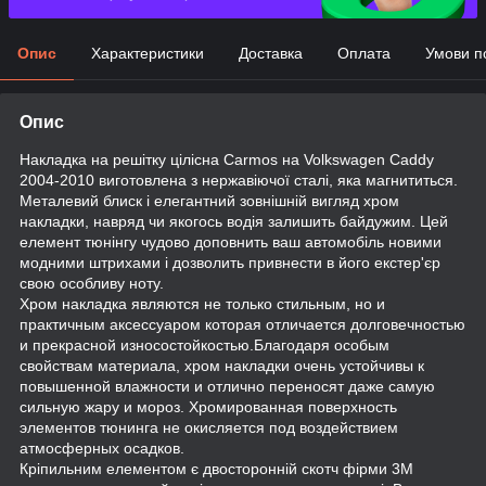
Опис
Характеристики
Доставка
Оплата
Умови п
Опис
Накладка на решітку цілісна Carmos на Volkswagen Caddy
2004-2010 виготовлена з нержавіючої сталі, яка магнититься.
Металевий блиск і елегантний зовнішній вигляд хром
накладки, навряд чи якогось водія залишить байдужим. Цей
елемент тюнінгу чудово доповнить ваш автомобіль новими
модними штрихами і дозволить привнести в його екстер'єр
свою особливу ноту.
Хром накладка являются не только стильным, но и
практичным аксессуаром которая отличается долговечностью
и прекрасной износостойкостью.Благодаря особым
свойствам материала, хром накладки очень устойчивы к
повышенной влажности и отлично переносят даже самую
сильную жару и мороз. Хромированная поверхность
элементов тюнинга не окисляется под воздействием
атмосферных осадков.
Кріпильним елементом є двосторонній скотч фірми 3М