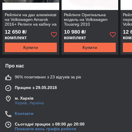
Рейлінги на дах алюмінієві
Рейлінги Оригінальна
Рейл
на Volkswagen Amarok
модель на Volkswagen
пер
2016+ Релінги на кабіну на
Touareg 2010
Volk
Фольксваген Амарок
Релі
12 650
10 980
12 
₴/
₴/
2016-2019
збор
комплект
комплект
ком
201
Купити
Купити
Про нас
96% позитивних з 23 відгуків за рік
Працює з 29.05.2018
м. Харків
Харків, Україна
Контакти
Сьогодні працює з 08:00 до 20:00
Показати весь графік роботи