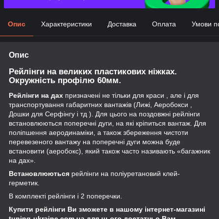
Опис
Характеристики
Доставка
Оплата
Умови п
Опис
Рейлінги на великих пластикових ніжках.
Окружність профілю 60мм.
Рейлінги на дах
призначені не тільки для краси , але і для
транспортування габаритних вантажів (Лижі, Аеробокси ,
Дошки для Серфінгу і тд ). Для цього на поздовжні рейлінги
встановлюються поперечні дуги, на які кріпиться вантаж. Для
поліпшення аеродинаміки, а також збереження чистоти
перевезеного вантажу на поперечні дуги можна буде
встановити (аеробокс), який також часто називають «багажник
на дах».
Встановлюються
рейлінги на поліуретановий клей-
герметик.
В комплекті рейлінги і 2 поперечки.
Купити рейлінги Ви зможете в нашому інтернет-магазині
tuning-ukraine.com.ua для цього достатньо Вам