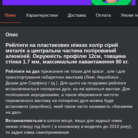
Опис
Характеристики
Доставка
Оплата
Умови п
Опис
Рейлінги на пластикових ніжках колір сірий
металік а центральна частина полірований
алюміній.
Окружність профілю 12см, товщина
стінки 1.7 мм, максимальне навантаження 80 кг.
Рейлінги на дах
призначені не тільки для краси , але і для
транспортування габаритних вантажів (Лижі, Аеробокси ,
Дошки для Серфінгу і тд ). Для цього на поздовжні рейлінги
встановлюються поперечні дуги, на які кріпиться вантаж. Для
поліпшення аеродинаміки, а також збереження чистоти
перевезеного вантажу на поперечні дуги можна буде
встановити (аеробокс), який також часто називають «багажник
на дах».
Встановлюється
в штатні місця, якщо для задньої ніжки
немає отвору під болт ( в основному в моделях до 2010 року),
то задня ніжка самоприжимная.