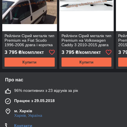
Рейлінги Сірий металік тип
Рейлінги Сірий металік тип
Рейл
Premium на Fiat Scudo
Premium на Volkswagen
Prem
1996-2006 довга і коротка
Caddy 3 2010-2015 довга
2015
база
база
3 795
3 795
3 7
₴/комплект
₴/комплект
Купити
Купити
Про нас
96% позитивних з 23 відгуків за рік
Працює з 29.05.2018
м. Харків
Харків, Україна
Контакти