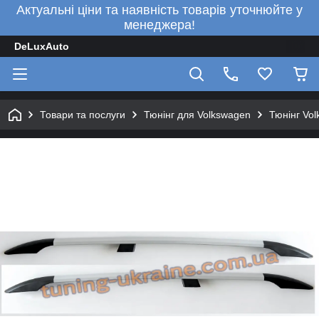
Актуальні ціни та наявність товарів уточнюйте у
менеджера!
DeLuxAuto
Товари та послуги
Тюнінг для Volkswagen
Тюнінг Vo