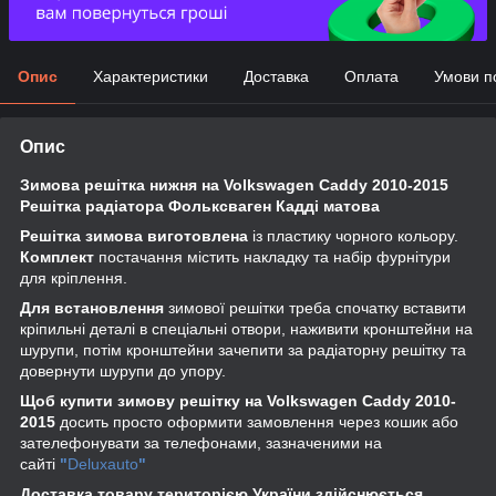
Опис
Характеристики
Доставка
Оплата
Умови п
Опис
Зимова решітка нижня на Volkswagen Caddy 2010-2015
Решітка радіатора Фольксваген Кадді матова
Решітка зимова виготовлена
із пластику чорного кольору.
Комплект
постачання містить накладку та набір фурнітури
для кріплення.
Для встановлення
зимової решітки треба спочатку вставити
кріпильні деталі в спеціальні отвори, наживити кронштейни на
шурупи, потім кронштейни зачепити за радіаторну решітку та
довернути шурупи до упору.
Щоб купити зимову решітку на Volkswagen Caddy 2010-
2015
досить просто оформити замовлення через кошик або
зателефонувати за телефонами, зазначеними на
сайті
"
Deluxauto
"
Доставка товару територією України здійснюється