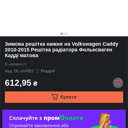
Зимова решітка нижня на Volkswagen Caddy
2010-2015 Решітка радіатора Фольксваген
Кадді матова
В наявності
Код: DL-zim052
Роздріб
612,95
₴
Купити