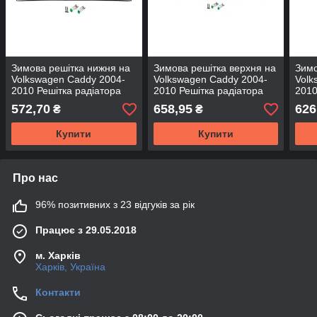
Зимова решітка нижня на
Зимова решітка верхня на
Зимо
Volkswagen Caddy 2004-
Volkswagen Caddy 2004-
Volk
2010 Решітка радіатора
2010 Решітка радіатора
2010
Фольксваген Кадді матова
Фольксваген Кадді матова
Фоль
572,70
658,95
626
₴
₴
глян
Купити
Купити
Про нас
96% позитивних з 23 відгуків за рік
Працює з 29.05.2018
м. Харків
Харків, Україна
Контакти