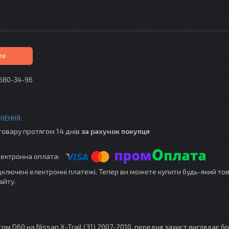
ти
 680-34-96
товару протягом 14 днів
за рахунок покупця
ідключені електронні платежі. Тепер ви можете купити будь-який то
айту.
м D60 на Nissan X-Trail (31) 2007-2010, передня захист
виглядає бр