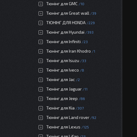
Тюнінг для GMC
10
Тюнінг для Great wall
39
ТЮНІНГ ДЛЯ HONDA
229
Тюнінг для Hyundai
393
Тюнінг для Infiniti
23
Тюнінг для Iran Khodro
1
Тюнінг для Isuzu
33
Тюнінг для Iveco
8
Тюнінг для Jac
2
Тюнінг для Jaguar
11
Тюнінг для Jeep
86
Тюнінг для Kia
307
Тюнінг для Land rover
92
Тюнінг для Lexus
125
Тюнінг для Lifan
23