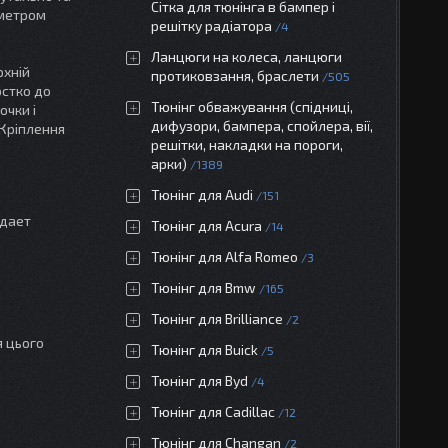
Сітка для тюнінга в бампер і
аметром
решітку радіатора
4
Ланцюги на колеса, ланцюги
рхній
протиковзання, браслети
505
рстко до
Тюнінг обважування (спідниці,
очки і
дифузори, бампера, спойлера, вії,
 Кріплення
решітки, накладки на пороги,
арки)
1389
Тюнінг для Audi
151
адает
Тюнінг для Acura
14
Тюнінг для Alfa Romeo
3
Тюнінг для Bmw
165
Тюнінг для Brilliance
2
 цього
Тюнінг для Buick
5
Тюнінг для Byd
4
Тюнінг для Cadillac
12
Тюнінг для Changan
2