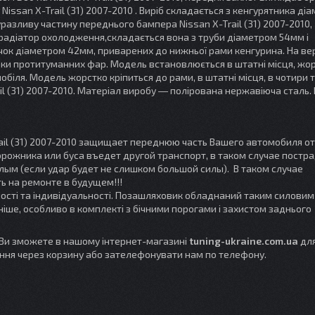
у
Nissan X-Trail (31) 2007-2010
. Виріб складається з кенгурятника ді
 уразливу частину переднього бампера
Nissan X-Trail (31) 2007-2010
,
 радіатор охолодження,
складається вона з труби діаметром 54мм і
чок діаметром 42мм, приварених до нижньої рами кенгурина. На ве
вки протитуманних фар.
Модель
встановлюється в штатні місця, жо
обіля.
Модель жорстко кріпиться до рами, в штатні місця, в чотири т
il (31) 2007-2010
.
Матеріал виробу ― полірована нержавіюча сталь.
il (31) 2007-2010
защищает переднюю часть Вашего автомобиля от
рожника или буса въедет другой транспорт, в таком случае постр
лым (если удар будет не слишком большой силы). В таком случае
ь на ремонте в будущем!!!
сті та індивідуальності. Позашляховик обладнаний таким силовим
ніше, особливо в комплекті з бічними порогами і захистом заднього
Ви зможете в нашому інтернет-магазині
tuning-ukraine.com.ua
для
ня через корзину або зателефонувати нам по телефону.