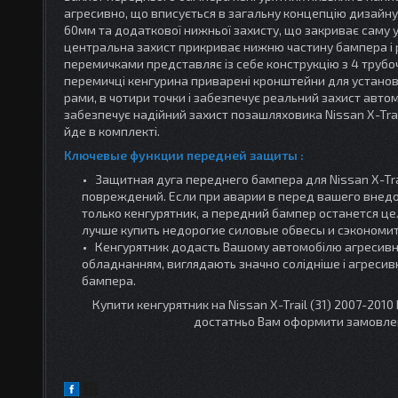
агресивно, що вписується в загальну концепцію дизайн
60мм та додаткової нижньої захисту, що закриває саму
центральна захист прикриває нижню частину бампера і
перемичками представляє із себе конструкцію з 4 трубо
перемичці кенгурина приварені кронштейни для устано
рами, в чотири точки і
забезпечує реальний захист автом
забезпечує надійний захист позашляховика
Nissan X-Tra
йде в комплекті.
Ключевые функции передней защиты :
Защитная дуга переднего бампера для
Nissan X-Tra
повреждений. Если при аварии в перед вашего внедо
только кенгурятник, а передний бампер останется це
лучше купить недорогие силовые обвесы и сэкономит
Кенгурятник додасть Вашому автомобілю агресивно
обладнанням, виглядають значно
солідніше і агресив
бампера.
Купити кенгурятник на
Nissan X-Trail (31) 2007-2010
достатньо Вам оформити замовлен