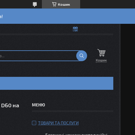
Кошик
а!
Кошик
 D60 на
ТОВАРИ ТА ПОСЛУГИ
Багажиці-кошики експедиційні