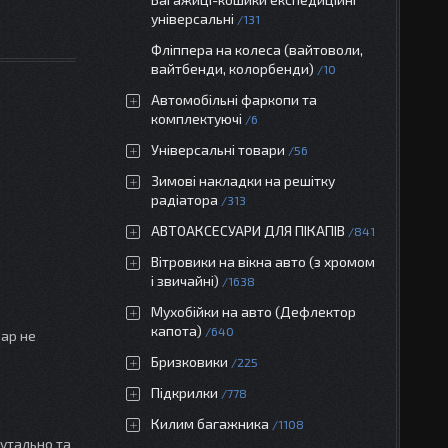
універсальні
131
Фліппера на колеса (вайтоволи,
вайтбенди, колорбенди)
10
Автомобільні фаркопи та
комплектуючі
6
Універсальні товари
56
Зимові накладки на решітку
радіатора
313
АВТОАКСЕСУАРИ ДЛЯ ПІКАПІВ
841
Вітровики на вікна авто (з хромом
і звичайні)
1638
Мухобійки на авто (Дефлектор
капота)
640
вар не
Бризковики
225
Підкрилки
778
Килим багажника
1108
утально та