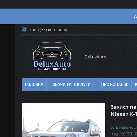
А
+380 (66) 680-34-96
DeLuxAuto
ГОЛОВНА
ТОВАРИ ТА ПОСЛУГИ
ПРО КОПАНІЮ
Захист п
Nissan X-T
В наявност
Код:
NIXT31.