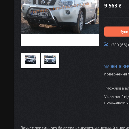
9 563 ₴
Купи
+380 (66)
повернення 
У компанії п
покидаючи с
Захист переднього бампера кенгурятник низький з написо