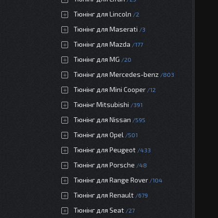
Тюнінг для Lincoln
2
Тюнінг для Maserati
3
Тюнінг для Mazda
177
Тюнінг для MG
20
Тюнінг для Mercedes-benz
803
Тюнінг для Mini Cooper
12
Тюнінг Mitsubishi
391
Тюнінг для Nissan
595
Тюнінг для Opel
501
Тюнінг для Peugeot
433
Тюнінг для Porsche
48
Тюнінг для Range Rover
104
Тюнінг для Renault
679
Тюнінг для Seat
27