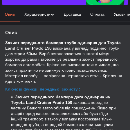
Опис
Характеристики
Доставка
Оплата
Умови п
Опис
Захист переднього бампера труба одинарна для
Toyota
Land Cruiser Prado 150
виконана у вигляді подвійної труби
діаметром 60мм. Виріб встановлюється в штатні місця,
жорстко до рами і забезпечує реальний захист переднього
бампера автомобіля. Кріплення виконано таким чином, що
захист практично не занижує кліренс позашляховика.
Матеріал виробу ― полірована нержавіюча сталь. Кріплення
йде в комплекті.
Ключові функції передньої захисту :
Захист переднього бампера дуга одинарна на
Toyota Land Cruiser Prado 150
захищає передню
частину Вашого автомобіля від пошкоджень. Якщо
при
аварії
перед вашого позашляховика або буса в'їде
інший транспорт, в такому випадку постраждає тільки
передня труба, а передній бампер залишиться цілим