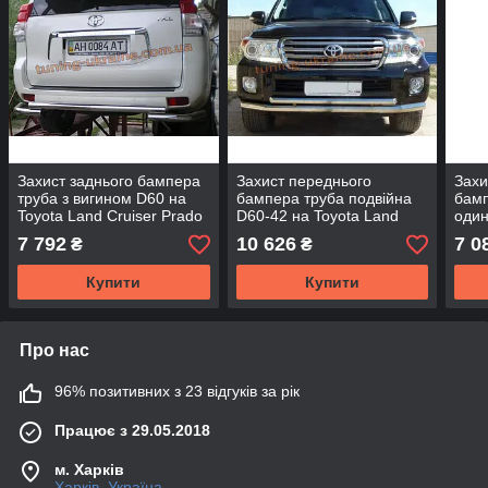
Захист заднього бампера
Захист переднього
Захи
труба з вигином D60 на
бампера труба подвійна
бамп
Toyota Land Cruiser Prado
D60-42 на Toyota Land
один
150 2009
Cruiser Prado 150 2009
неір
7 792
10 626
7 0
₴
₴
D60 
120 
Купити
Купити
Про нас
96% позитивних з 23 відгуків за рік
Працює з 29.05.2018
м. Харків
Харків, Україна