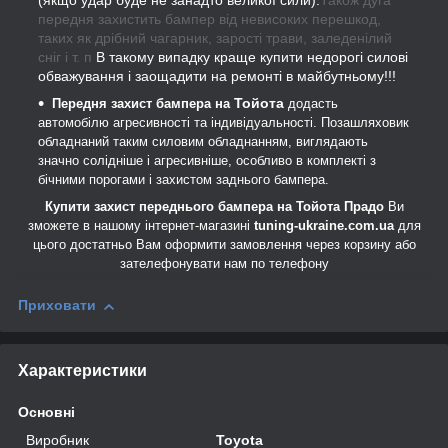
(якщо удар буде не занадто великої сили).
Також дуга
передня захистить бампер від невисоких перешкод,
таких як дрібний чагарник, зарості трави, заледенілий
сніг і т. п
В такому випадку краще купити недорогі силові
обважування і заощадити на ремонті в майбутньому!!!
Тойота
Передня захист бампера на
додасть
автомобілю агресивності та індивідуальності. Позашляховик
обладнаний таким силовим обладнанням, виглядають
значно
солідніше і агресивніше
, особливо в комплекті з
бічними порогами і захистом заднього бампера.
Купити захист переднього бампера на Тойота Прадо
Ви
зможете в нашому інтернет-магазині
tuning-ukraine.com.ua
для
цього достатньо Вам оформити замовлення через корзину або
зателефонувати нам по телефону
Приховати
Характеристики
Основні
Виробник
Toyota