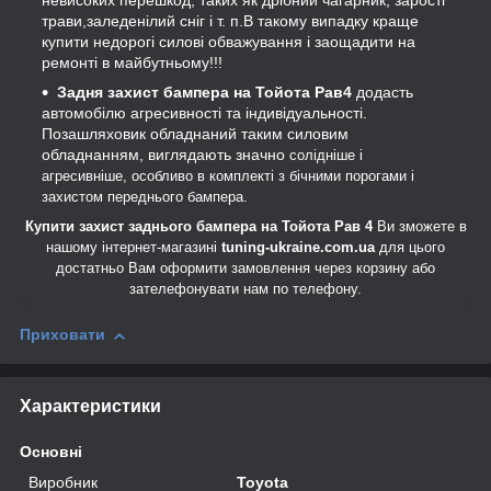
невисоких перешкод, таких як дрібний чагарник, зарості
трави,заледенілий сніг і т. п.
В такому випадку краще
купити недорогі силові обважування і заощадити на
ремонті в майбутньому!!!
Задня захист бампера на Тойота Рав4
додасть
автомобілю агресивності та індивідуальності.
Позашляховик обладнаний таким силовим
обладнанням, виглядають значно
солідніше і
агресивніше
, особливо в комплекті з бічними порогами і
захистом переднього бампера.
Купити захист заднього бампера на Тойота Рав 4
Ви зможете в
нашому інтернет-магазині
tuning-ukraine.com.ua
для цього
достатньо Вам оформити замовлення через корзину або
зателефонувати нам по телефону.
Приховати
Характеристики
Основні
Виробник
Toyota