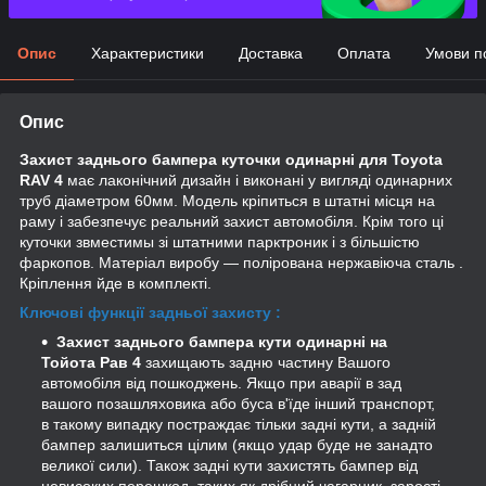
Опис
Характеристики
Доставка
Оплата
Умови п
Опис
Захист заднього бампера куточки одинарні для
Toyota
RAV 4
має лаконічний дизайн і виконані у вигляді одинарних
труб діаметром 60мм. Модель кріпиться в штатні місця на
раму і забезпечує реальний захист автомобіля. Крім того ці
куточки з
вместимы зі штатними парктроник і з більшістю
фаркопо
в
.
Матеріал виробу ― полірована нержавіюча сталь .
Кріплення йде в комплекті.
Ключові функції задньої захисту :
Захист заднього бампера кути одинарні на
Тойота Рав 4
захищають задню частину Вашого
автомобіля від пошкоджень. Якщо
при аварії
в зад
вашого позашляховика або буса в'їде інший транспорт,
в такому випадку постраждає тільки задні кути, а задній
бампер залишиться цілим (якщо удар буде не занадто
великої сили). Також задні кути захистять бампер від