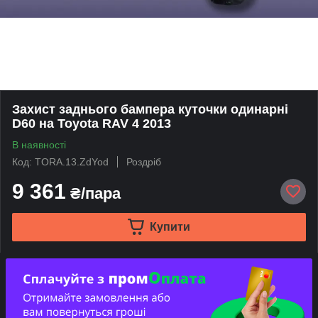
Захист заднього бампера куточки одинарні
D60 на Toyota RAV 4 2013
В наявності
Код: TORA.13.ZdYod
Роздріб
9 361
₴/пара
Купити