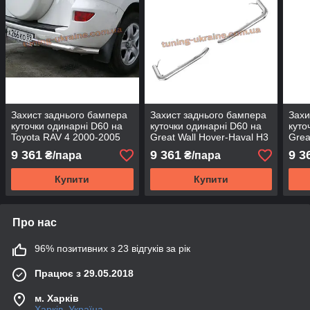
Захист заднього бампера
Захист заднього бампера
Захи
куточки одинарні D60 на
куточки одинарні D60 на
куто
Toyota RAV 4 2000-2005
Great Wall Hover-Haval H3
Grea
2010
201
9 361
9 361
9 3
₴/пара
₴/пара
Купити
Купити
Про нас
96% позитивних з 23 відгуків за рік
Працює з 29.05.2018
м. Харків
Харків, Україна