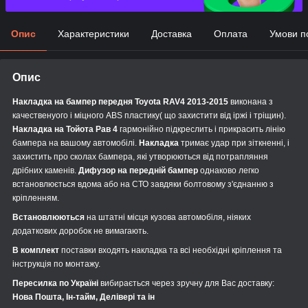
Опис
Характеристики
Доставка
Оплата
Умови п
Опис
Накладка на бампер передня Toyota RAV4 2013-2015
виконана з
качественуого і міцного ABS пластику( що захистити від іржі і тріщин).
Накладка на Тойота Рав 4
гармонійно підкреслить і прикрасить лінію
бампера на вашому автомобілі.
Накладка
тримає удар при зіткненні, і
захистить про сколах бампера, які утворюються від потрапляння
дрібних каменів.
Дифузор на передній бампер
однаково легко
встановлюється вдома або на СТО завдяки болтовому з'єднанню з
кріпленням.
Встановлюються
на штатні місця кузова автомобіля, ніяких
додаткових доробок не вимагають.
В комплект
поставки входять накладка та всі необхідні кріплення та
інструкція по монтажу.
Пересилка по Україні
вибирається через зручну для Вас доставку:
Нова Пошта, Ін-тайм, Делівері та ін