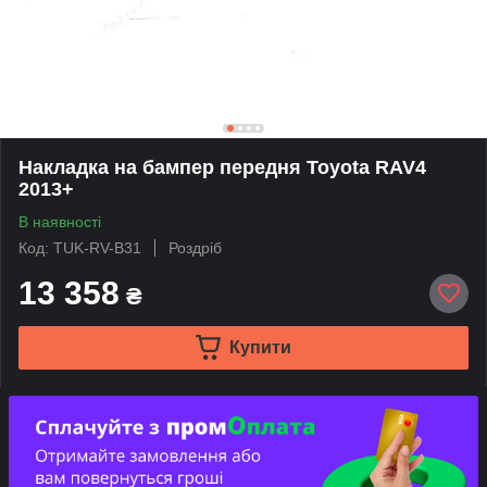
Накладка на бампер передня Toyota RAV4
2013+
В наявності
Код: TUK-RV-B31
Роздріб
13 358
₴
Купити