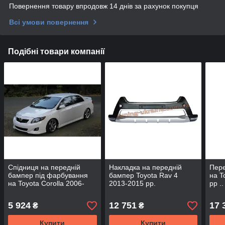
Повернення товару впродовж 14 днів за рахунок покупця
Всі умови повернення
Подібні товари компанії
Спідниця на передній
Накладка на передній
Пере
бампер під фарбування
бампер Toyota Rav 4
на T
на Toyota Corolla 2006-
2013-2015 рр.
рр ..
2013 Накладка на
передний бампер Тойота
5 924
12 751
17 
₴
₴
Королла
Купити
Купити