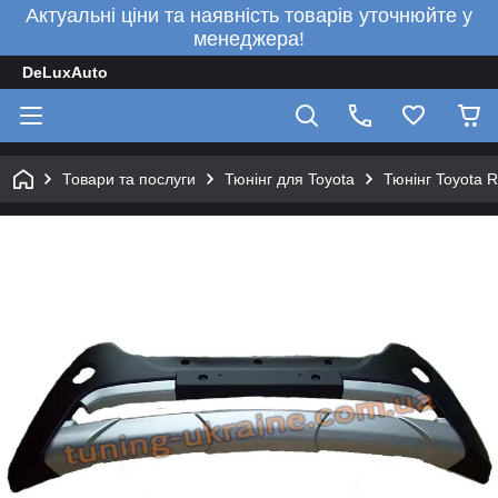
Актуальні ціни та наявність товарів уточнюйте у
менеджера!
DeLuxAuto
Товари та послуги
Тюнінг для Toyota
Тюнінг Toyota 