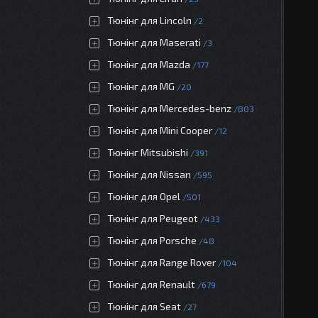
Тюнінг для Lincoln
2
Тюнінг для Maserati
3
Тюнінг для Mazda
177
Тюнінг для MG
20
Тюнінг для Mercedes-benz
803
Тюнінг для Mini Cooper
12
Тюнінг Mitsubishi
391
Тюнінг для Nissan
595
Тюнінг для Opel
501
Тюнінг для Peugeot
433
Тюнінг для Porsche
48
Тюнінг для Range Rover
104
Тюнінг для Renault
679
Тюнінг для Seat
27