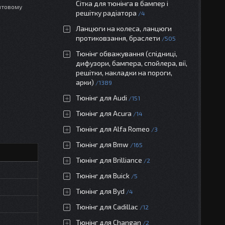
Сітка для тюнінга в бампер і
лтовому
решітку радіатора
4
Ланцюги на колеса, ланцюги
протиковзання, браслети
505
Тюнінг обважування (спідниці,
дифузори, бампера, спойлера, вії,
решітки, накладки на пороги,
арки)
1389
Тюнінг для Audi
151
Тюнінг для Acura
14
Тюнінг для Alfa Romeo
3
Тюнінг для Bmw
165
Тюнінг для Brilliance
2
Тюнінг для Buick
5
Тюнінг для Byd
4
Тюнінг для Cadillac
12
Тюнінг для Changan
2