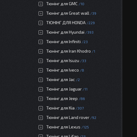
Тюнінг для GMC
10
Тюнінг для Great wall
39
ТЮНІНГ ДЛЯ HONDA
229
Тюнінг для Hyundai
393
Тюнінг для Infiniti
23
Тюнінг для Iran Khodro
1
Тюнінг для Isuzu
33
Тюнінг для Iveco
8
Тюнінг для Jac
2
Тюнінг для Jaguar
11
Тюнінг для Jeep
86
Тюнінг для Kia
307
Тюнінг для Land rover
92
Тюнінг для Lexus
125
Тюнінг для Lifan
23