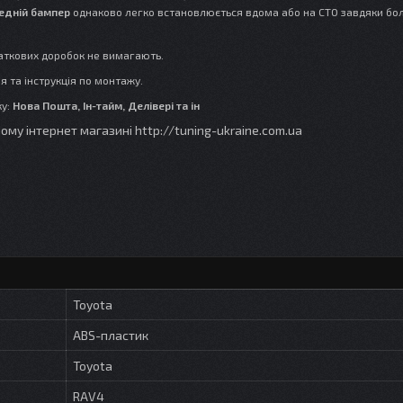
едній бампер
однаково легко встановлюється вдома або на СТО завдяки бо
даткових доробок не вимагають.
я та інструкція по монтажу.
ку:
Нова Пошта, Ін-тайм, Делівері та ін
му інтернет магазині http://tuning-ukraine.com.ua
Toyota
ABS-пластик
Toyota
RAV4