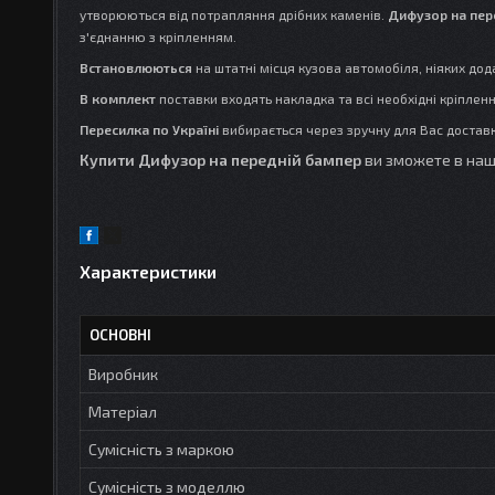
утворюються від потрапляння дрібних каменів.
Дифузор на пер
з'єднанню з кріпленням.
Встановлюються
на штатні місця кузова автомобіля, ніяких до
В комплект
поставки входять накладка та всі необхідні кріпленн
Пересилка по Україні
вибирається через зручну для Вас достав
Купити
Дифузор на передній бампер
ви зможете в нашо
Характеристики
ОСНОВНІ
Виробник
Матеріал
Сумісність з маркою
Сумісність з моделлю