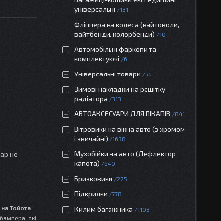
універсальні
131
Фліппера на колеса (вайтоволи,
вайтбенди, колорбенди)
10
Автомобільні фаркопи та
комплектуючі
6
Універсальні товари
56
Зимові накладки на решітку
радіатора
313
АВТОАКСЕСУАРИ ДЛЯ ПІКАПІВ
841
Вітровики на вікна авто (з хромом
і звичайні)
1638
Мухобійки на авто (Дефлектор
вар не
капота)
640
Бризковики
225
Підкрилки
778
 на Тойота
Килим багажника
1108
 бампера, які