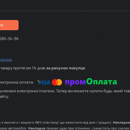
ти
 680-34-96
товару протягом 14 днів
за рахунок покупця
ідключені електронні платежі. Тепер ви можете купити будь-який то
айту.
з якісного і міцного ABS пластику( що захистити від іржі і тріщин).
Накладка
шому автомобілі.
Накладка
тримає удар при зіткненні, і захистить про сколах