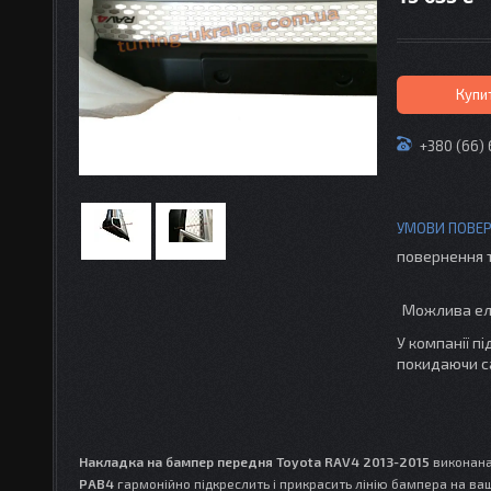
Купи
+380 (66)
повернення 
У компанії п
покидаючи с
Накладка на бампер передня Toyota RAV4 2013-2015
виконана 
РАВ4
гармонійно підкреслить і прикрасить лінію бампера на ва