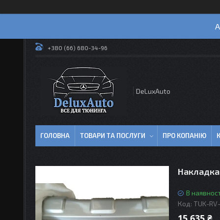
А
+380 (66) 680-34-96
DeLuxAuto
ГОЛОВНА
ТОВАРИ ТА ПОСЛУГИ
ПРО КОПАНІЮ
Накладка
В наявност
Код:
TUK-RV
15 635 ₴