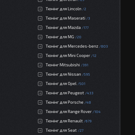
Тюнінг для Lincoln
2
Тюнінг для Maserati
3
Тюнінг для Mazda
177
Тюнінг для MG
20
Тюнінг для Mercedes-benz
803
Тюнінг для Mini Cooper
12
Тюнінг Mitsubishi
391
Тюнінг для Nissan
595
Тюнінг для Opel
501
Тюнінг для Peugeot
433
Тюнінг для Porsche
48
Тюнінг для Range Rover
104
Тюнінг для Renault
679
Тюнінг для Seat
27