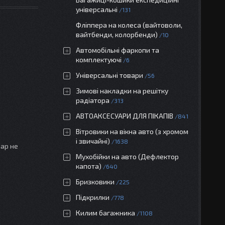
універсальні
131
Фліппера на колеса (вайтоволи,
вайтбенди, колорбенди)
10
Автомобільні фаркопи та
комплектуючі
6
Універсальні товари
56
Зимові накладки на решітку
радіатора
313
АВТОАКСЕСУАРИ ДЛЯ ПІКАПІВ
841
Вітровики на вікна авто (з хромом
і звичайні)
1638
вар не
Мухобійки на авто (Дефлектор
капота)
640
Бризковики
225
Підкрилки
778
Килим багажника
1108