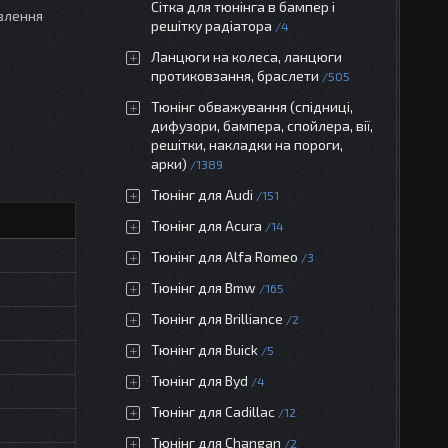
Сітка для тюнінга в бампер і
влення
решітку радіатора
4
Ланцюги на колеса, ланцюги
протиковзання, браслети
505
Тюнінг обважування (спідниці,
дифузори, бампера, спойлера, вії,
решітки, накладки на пороги,
арки)
1389
Тюнінг для Audi
151
Тюнінг для Acura
14
Тюнінг для Alfa Romeo
3
Тюнінг для Bmw
165
Тюнінг для Brilliance
2
Тюнінг для Buick
5
Тюнінг для Byd
4
Тюнінг для Cadillac
12
Тюнінг для Changan
2