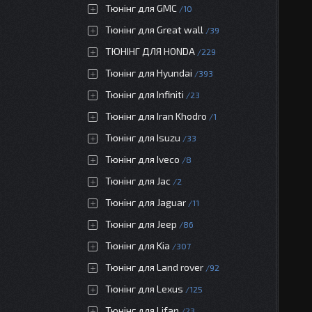
Тюнінг для GMC
10
Тюнінг для Great wall
39
ТЮНІНГ ДЛЯ HONDA
229
Тюнінг для Hyundai
393
Тюнінг для Infiniti
23
Тюнінг для Iran Khodro
1
Тюнінг для Isuzu
33
Тюнінг для Iveco
8
Тюнінг для Jac
2
Тюнінг для Jaguar
11
Тюнінг для Jeep
86
Тюнінг для Kia
307
Тюнінг для Land rover
92
Тюнінг для Lexus
125
Тюнінг для Lifan
23