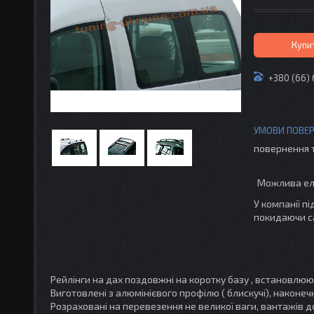
Купи
+380 (66)
повернення 
У компанії п
покидаючи с
Рейлінги на дах поздовжні на коротку базу , встановлюют
Виготовлені з алюмінієвого профілю ( блискучі), наконеч
Розраховані на перевезення не великої ваги, вантажів до 