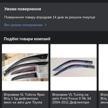
Умови повернення
Повернення товару впродовж 14 днів за рахунок покупця
Всі умови повернення
Подібні товари компанії
Вітровики VL Тойота Ярис
Вітровики VL Tuning на
Вітр
Вітц 1 5д дефлектори
авто Ford Focus II Hb 3d
Вітц
вікон на авто для Toyota
2004-2011 Дефлектори
віко
Yaris/Vits II 5d 2005-2011
вікон ВЛ для Форд Фокус 2
Yaris