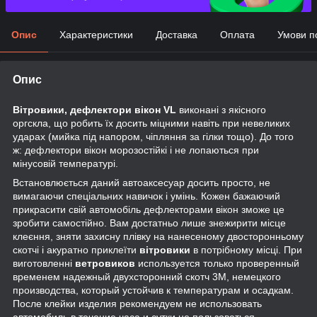
Опис
Характеристики
Доставка
Оплата
Умови п
Опис
Вітровики, дефлектори вікон VL
виконані з якісного
оргскла, що робить їх досить міцними навіть при невеликих
ударах (мийка під напором, чіпляння за гілки тощо). До того
ж: дефлектори вікон морозостійкі і не лопаються при
мінусовій температурі.
Встановлюється даний автоаксесуар досить просто, не
вимагаючи спеціальних навичок і умінь. Кожен бажаючий
прикрасити свій автомобіль дефлекторами вікон зможе це
зробити самостійно. Вам достатньо лише знежирити місце
клеєння, зняти захисну плівку на нанесеному двосторонньому
скотчі і акуратно приклеїти
вітровики
в потрібному місці. При
виготовленні
ветровиков
используется только проверенный
временем надежный двухсторонний скотч 3М, немецкого
производства, который устойчив к температурам и осадкам.
После клейки изделия рекомендуем не использовать