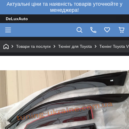
Актуальні ціни та наявність товарів уточнюйте у
менеджера!
DeLuxAuto
Товари та послуги
Тюнінг для Toyota
Тюнінг Toyota V