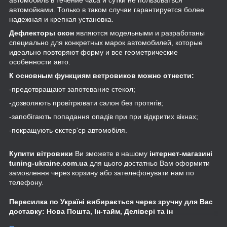
автомобиль в течение часа и сутки не пользоваться
автомойками. Только в таком случаи гарантируется более
надежная и крепкая установка.
Дефлекторы окон
являются модельными и разработаны
специально для конкретных марок автомобилей, которые
идеально повторяют форму и все геометрические
особенности авто.
К основным функциям ветровиков можно отнести:
-предотвращают запотевание стекол;
-дозволяють провітрювати салон без протягів;
-запобігають попадання опадів при при відкритих вікнах;
-покращують екстер'єр автомобіля.
Купити вітровики
Ви зможете в нашому
інтернет-магазині
tuning-ukraine.com.ua
для цього достатньо Вам оформити
замовлення через корзину або зателефонувати нам по
телефону.
Пересилка по Україні вибирається через зручну для Вас
доставку: Нова Пошта, Ін-тайм, Делівері та ін