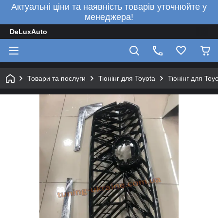
Актуальні ціни та наявність товарів уточнюйте у
менеджера!
DeLuxAuto
Товари та послуги
Тюнінг для Toyota
Тюнінг для Toy