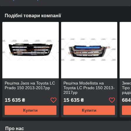
Подібні товари компанії
Решітка Jaos на Toyota LC
Решітка Modellista на
Зимо
Prado 150 2013-2017рр
Toyota LC Prado 150 2013-
Tipo
2017рр
раді
глян
15 635
15 635
684
₴
₴
Купити
Купити
Про нас