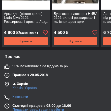
Арки для (різане крило)
Бушвакеры лаптеры НИВА
Лапт
Lada Niva 2121
2121 силові розширювачі
під 
Розширювачі арок на Лада
колісних арок арки
плас
2121 Нива
Lada
арки
4 900
4 500
6 7
₴/комплект
₴
Купити
Купити
Про нас
96% позитивних з 23 відгуків за рік
Працює з 29.05.2018
м. Харків
Харків, Україна
Контакти
Сьогодні працює з 08:00 до 16:00
Показати весь графік роботи