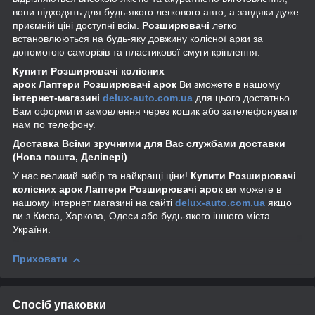
вони підходять для будь-якого легкового авто, а завдяки дуже
приємній ціні доступні всім.
Розширювачі
легко
встановлюються на будь-яку довжину колісної арки за
допомогою саморізів та пластикової смуги кріплення.
Купити Розширювачі колісних
арок Лаптери Розширювачі арок
Ви зможете в нашому
інтернет-магазині
delux-auto.com.ua
для цього достатньо
Вам оформити замовлення через кошик або зателефонувати
нам по телефону.
Доставка Всіми зручними для Вас службами доставки
(Нова пошта, Делівері)
У нас великий вибір та найкращі ціни!
Купити Розширювачі
колісних арок Лаптери Розширювачі арок
ви можете в
нашому інтернет магазині на сайті
delux-auto.com.ua
якщо
ви з Києва, Харкова, Одеси або будь-якого іншого міста
України.
Приховати
Спосіб упаковки