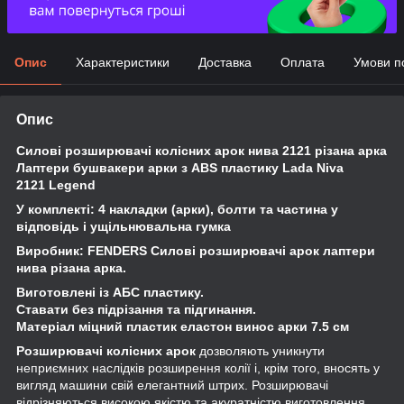
Опис
Характеристики
Доставка
Оплата
Умови п
Опис
Силові розширювачі колісних арок нива 2121 різана арка
Лаптери бушвакери арки з ABS пластику Lada Niva
2121
Legend
У комплекті: 4 накладки (арки), болти та частина у
відповідь і ущільнювальна гумка
Виробник: FENDERS Силові розширювачі арок лаптери
нива різана арка.
Виготовлені із АБС пластику.
Ставати без підрізання та підгинання.
Матеріал міцний пластик еластон винос арки 7.5 см
Розширювачі колісних арок
дозволяють уникнути
неприємних наслідків розширення колії і, крім того, вносять у
вигляд машини свій елегантний штрих. Розширювачі
відрізняються високою якістю та акуратністю виготовлення,