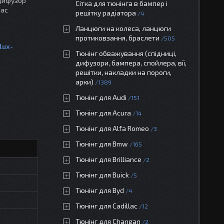
 Дифузор
Сітка для тюнінга в бампер і
час
решітку радіатора
4
Ланцюги на колеса, ланцюги
протиковзання, браслети
505
lux-
Тюнінг обважування (спідниці,
дифузори, бампера, спойлера, вії,
решітки, накладки на пороги,
арки)
1389
Тюнінг для Audi
151
Тюнінг для Acura
14
Тюнінг для Alfa Romeo
3
Тюнінг для Bmw
165
Тюнінг для Brilliance
2
Тюнінг для Buick
5
Тюнінг для Byd
4
Тюнінг для Cadillac
12
Тюнінг для Changan
2