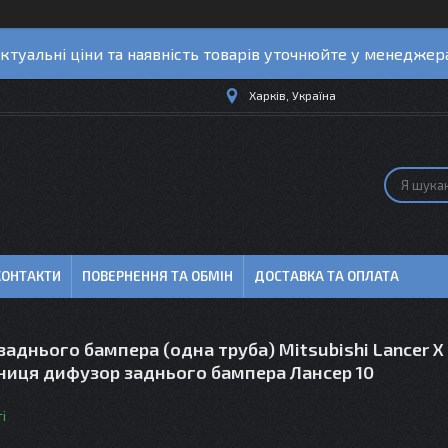
ктуальні ціни та наявність товарів уточнюйте у менеджер
Харків, Україна
КОНТАКТИ
ПОВЕРНЕННЯ ТА ОБМІН
ДОСТАВКА ТА ОПЛАТА
аднього бампера (одна труба) Mitsubishi Lancer X
дниця дифузор заднього бампера Лансер 10
і