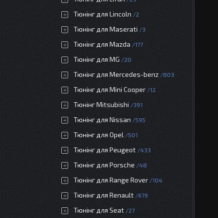
Тюнінг для Lincoln
2
Тюнінг для Maserati
3
Тюнінг для Mazda
177
Тюнінг для MG
20
Тюнінг для Mercedes-benz
803
Тюнінг для Mini Cooper
12
Тюнінг Mitsubishi
391
Тюнінг для Nissan
595
Тюнінг для Opel
501
Тюнінг для Peugeot
433
Тюнінг для Porsche
48
Тюнінг для Range Rover
104
Тюнінг для Renault
679
Тюнінг для Seat
27