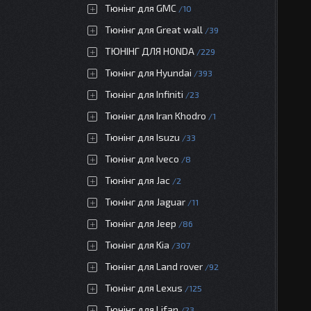
Тюнінг для GMC
10
Тюнінг для Great wall
39
ТЮНІНГ ДЛЯ HONDA
229
Тюнінг для Hyundai
393
Тюнінг для Infiniti
23
Тюнінг для Iran Khodro
1
Тюнінг для Isuzu
33
Тюнінг для Iveco
8
Тюнінг для Jac
2
Тюнінг для Jaguar
11
Тюнінг для Jeep
86
Тюнінг для Kia
307
Тюнінг для Land rover
92
Тюнінг для Lexus
125
Тюнінг для Lifan
23