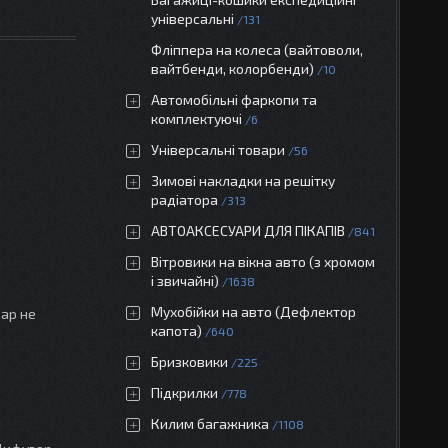
універсальні
131
Фліппера на колеса (вайтоволи,
вайтбенди, колорбенди)
10
Автомобільні фаркопи та
комплектуючі
6
Універсальні товари
56
Зимові накладки на решітку
радіатора
313
АВТОАКСЕСУАРИ ДЛЯ ПІКАПІВ
841
Вітровики на вікна авто (з хромом
і звичайні)
1638
Мухобійки на авто (Дефлектор
вар не
капота)
640
Бризковики
225
Підкрилки
778
0
Килим багажника
1108