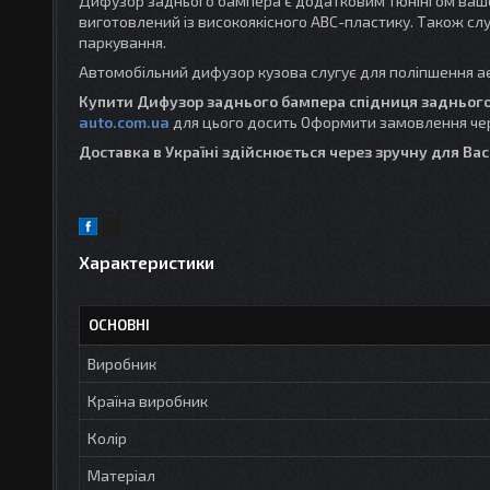
Дифузор заднього бампера є додатковим тюнінгом вашог
виготовлений із високоякісного АВС-пластику. Також слуг
паркування.
Автомобільний дифузор кузова слугує для поліпшення а
Купити Дифузор заднього бампера спідниця задньог
auto.com.ua
для цього досить Оформити замовлення че
Доставка в Україні здійснюється через зручну для Вас
Характеристики
ОСНОВНІ
Виробник
Країна виробник
Колір
Матеріал