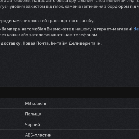
о автомобіля. Надає авто більш брутальний і спортивний вигляд.
ує чудовим захистом від гілок, каменів і зіткнення з бордюром під 
еродинамічних якостей транспортного засобу.
о бампера автомобіля
Ви зможете в нашому
інтернет-магазині
de
рез кошик або зателефонувати нам телефоном.
 доставку: Новая Почта, Ін-тайм Деливери та ін.
Mitsubishi
Польща
Чорний
ABS-пластик