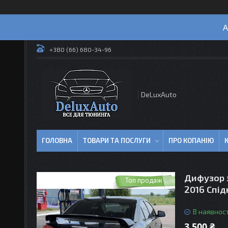
А
+380 (66) 680-34-96
DeLuxAuto
ГОЛОВНА
ТОВАРИ ТА ПОСЛУГИ
ПРО КОПАНІЮ
Дифузор з
Топ продаж
2016 Спі
В наявност
3 500 ₴